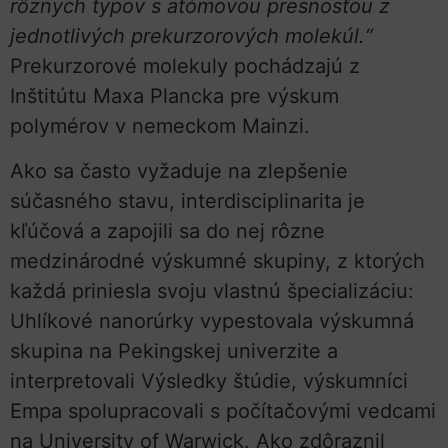
rôznych typov s atómovou presnosťou z
jednotlivých prekurzorových molekúl.“
Prekurzorové molekuly pochádzajú z
Inštitútu Maxa Plancka pre výskum
polymérov v nemeckom Mainzi.
Ako sa často vyžaduje na zlepšenie
súčasného stavu, interdisciplinarita je
kľúčová a zapojili sa do nej rôzne
medzinárodné výskumné skupiny, z ktorých
každá priniesla svoju vlastnú špecializáciu:
Uhlíkové nanorúrky vypestovala výskumná
skupina na Pekingskej univerzite a
interpretovali Výsledky štúdie, výskumníci
Empa spolupracovali s počítačovými vedcami
na University of Warwick. Ako zdôraznil