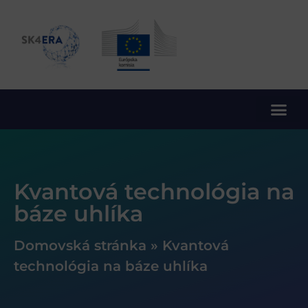
10. rámcový program EÚ pre výskum a inovácie
Kvantová technológia na
báze uhlíka
Domovská stránka
»
Kvantová
technológia na báze uhlíka