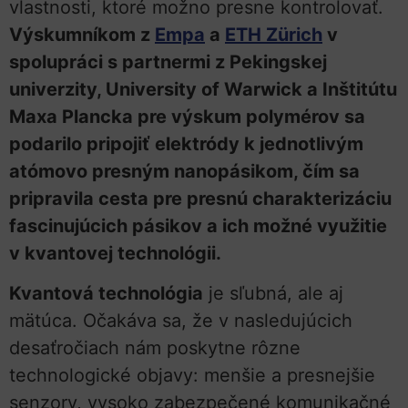
vlastnosti, ktoré možno presne kontrolovať.
Výskumníkom z
Empa
a
ETH Zürich
v
spolupráci s partnermi z Pekingskej
univerzity, University of Warwick a Inštitútu
Maxa Plancka pre výskum polymérov sa
podarilo pripojiť elektródy k jednotlivým
atómovo presným nanopásikom, čím sa
pripravila cesta pre presnú charakterizáciu
fascinujúcich pásikov a ich možné využitie
v kvantovej technológii.
Kvantová technológia
je sľubná, ale aj
mätúca. Očakáva sa, že v nasledujúcich
desaťročiach nám poskytne rôzne
technologické objavy: menšie a presnejšie
senzory, vysoko zabezpečené komunikačné