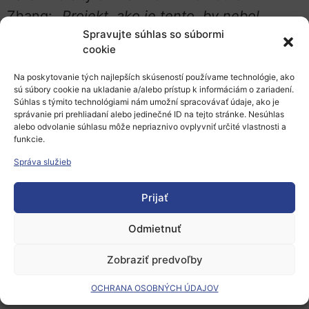
Zhang:
„Projekt, ako je tento, by nebol
Spravujte súhlas so súbormi
možný bez spolupráce.“
cookie
Kontaktovanie jednotlivých pások
Na poskytovanie tých najlepších skúseností používame technológie, ako
nanorúrkami predstavovalo pre výskumníkov
sú súbory cookie na ukladanie a/alebo prístup k informáciám o zariadení.
Súhlas s týmito technológiami nám umožní spracovávať údaje, ako je
značnú výzvu. Ako ďalej vysvetlil Zhang:
správanie pri prehliadaní alebo jedinečné ID na tejto stránke. Nesúhlas
„Uhlíkové nanorúrky a grafénové nanorúry sa
alebo odvolanie súhlasu môže nepriaznivo ovplyvniť určité vlastnosti a
funkcie.
pestujú na samostatných substrátoch. Najprv
Správa služieb
je potrebné nanorúrky preniesť na substrát
zariadenia a kontaktovať ich kovovými
Prijať
elektródami. Potom ich rozrežeme litografiou
Odmietnuť
s elektrónovým lúčom s vysokým rozlíšením,
aby sme ich rozdelili na dve elektródy.“
Zobraziť predvoľby
Nakoniec sa stuhy prenesú na rovnaký
OCHRANA OSOBNÝCH ÚDAJOV
substrát. Kľúčom je presnosť: Dokonca aj