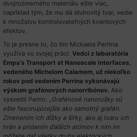
dvojrozmerného materiálu ešte viac,
napríklad tým, že mu dá stuhovitý tvar, vedie
k množstvu kontrolovateľných kvantových
efektov.
To je presne to, čo tím Mickaela Perrina
využíva vo svojej práci:
Vedci z laboratória
Empa’s Transport at Nanoscale Interfaces,
vedeného Michelom Calamem, už niekoľko
rokov pod vedením Perrina vykonávajú
výskum grafénových nanorribónov.
Ako
vysvetlil Perrin:
„Grafénové nanorušky sú
ešte fascinujúcejšie ako samotný grafén.
Zmenením ich dĺžky a šírky, ako aj tvaru ich
hrán a pridaním ďalších atómov k nim im
môžete dať všetky druhy elektrických,