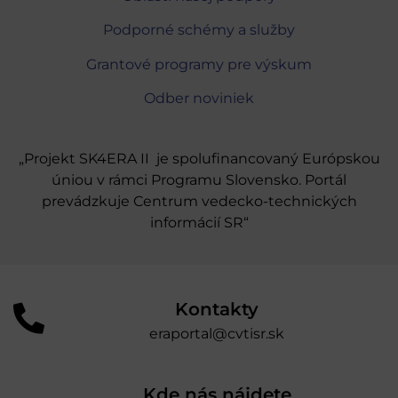
Podporné schémy a služby
Grantové programy pre výskum
Odber noviniek
„Projekt SK4ERA II je spolufinancovaný Európskou
úniou v rámci Programu Slovensko. Portál
prevádzkuje Centrum vedecko-technických
informácií SR“
Kontakty
eraportal@cvtisr.sk
Kde nás nájdete