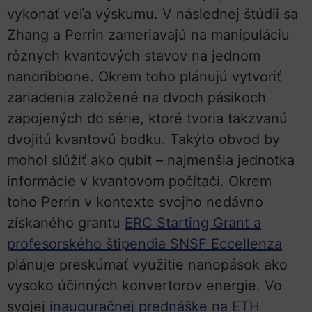
vykonať veľa výskumu. V následnej štúdii sa
Zhang a Perrin zameriavajú na manipuláciu
rôznych kvantových stavov na jednom
nanoribbone. Okrem toho plánujú vytvoriť
zariadenia založené na dvoch pásikoch
zapojených do série, ktoré tvoria takzvanú
dvojitú kvantovú bodku. Takýto obvod by
mohol slúžiť ako qubit – najmenšia jednotka
informácie v kvantovom počítači. Okrem
toho Perrin v kontexte svojho nedávno
získaného grantu
ERC Starting Grant a
profesorského štipendia SNSF Eccellenza
plánuje preskúmať využitie nanopások ako
vysoko účinných konvertorov energie. Vo
svojej
inauguračnej prednáške na ETH