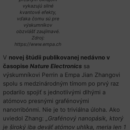
vykazujú silné
kvantové efekty,
vďaka čomu sú pre
výskumníkov
obzvlášť zaujímavé.
Zdroj:
https://www.empa.ch
V
novej štúdii publikovanej nedávno v
časopise
Nature Electronics
sa
výskumníkovi Perrin a Empa Jian Zhangovi
spolu s medzinárodným tímom po prvý raz
podarilo spojiť s jednotlivými dlhými a
atómovo presnými grafénovými
nanorribónmi. Nie je to triviálna úloha. Ako
uviedol Zhang:
„Grafénový nanopásik, ktorý
je široký iba deväť atómov uhlíka, meria len 1