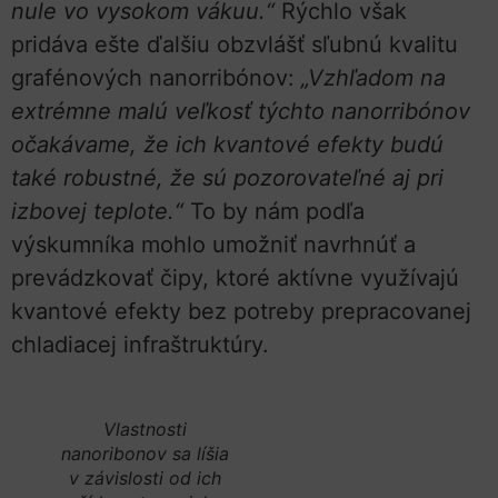
nule vo vysokom vákuu.“
Rýchlo však
pridáva ešte ďalšiu obzvlášť sľubnú kvalitu
grafénových nanorribónov:
„Vzhľadom na
extrémne malú veľkosť týchto nanorribónov
očakávame, že ich kvantové efekty budú
také robustné, že sú pozorovateľné aj pri
izbovej teplote.“
To by nám podľa
výskumníka mohlo umožniť navrhnúť a
prevádzkovať čipy, ktoré aktívne využívajú
kvantové efekty bez potreby prepracovanej
chladiacej infraštruktúry.
Vlastnosti
nanoribonov sa líšia
v závislosti od ich