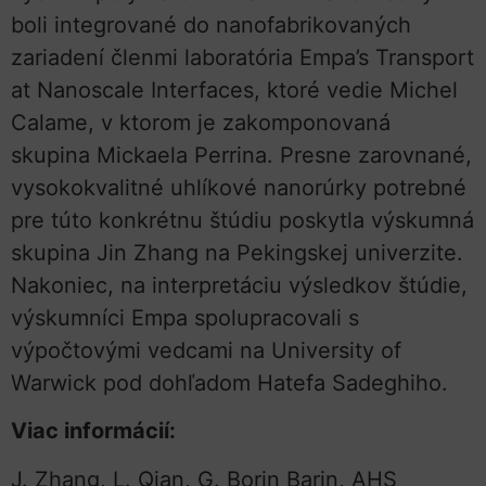
boli integrované do nanofabrikovaných
zariadení členmi laboratória Empa’s Transport
at Nanoscale Interfaces, ktoré vedie Michel
Calame, v ktorom je zakomponovaná
skupina Mickaela Perrina. Presne zarovnané,
vysokokvalitné uhlíkové nanorúrky potrebné
pre túto konkrétnu štúdiu poskytla výskumná
skupina Jin Zhang na Pekingskej univerzite.
Nakoniec, na interpretáciu výsledkov štúdie,
výskumníci Empa spolupracovali s
výpočtovými vedcami na University of
Warwick pod dohľadom Hatefa Sadeghiho.
Viac informácií:
J. Zhang, L. Qian, G. Borin Barin, AHS