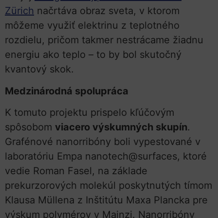
Zürich
načrtáva obraz sveta, v ktorom
môžeme využiť elektrinu z teplotného
rozdielu, pričom takmer nestrácame žiadnu
energiu ako teplo – to by bol skutočný
kvantový skok.
Medzinárodná spolupráca
K tomuto projektu prispelo kľúčovým
spôsobom
viacero výskumných skupín
.
Grafénové nanorribóny boli vypestované v
laboratóriu Empa nanotech@surfaces, ktoré
vedie Roman Fasel, na základe
prekurzorových molekúl poskytnutých tímom
Klausa Müllena z Inštitútu Maxa Plancka pre
výskum polymérov v Mainzi. Nanorribóny