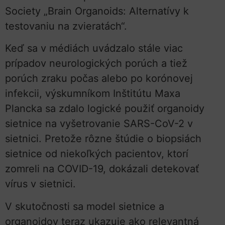
Society „Brain Organoids: Alternatívy k
testovaniu na zvieratách“.
Keď sa v médiách uvádzalo stále viac
prípadov neurologických porúch a tiež
porúch zraku počas alebo po korónovej
infekcii, výskumníkom Inštitútu Maxa
Plancka sa zdalo logické použiť organoidy
sietnice na vyšetrovanie SARS-CoV-2 v
sietnici. Pretože rôzne štúdie o biopsiách
sietnice od niekoľkých pacientov, ktorí
zomreli na COVID-19, dokázali detekovať
vírus v sietnici.
V skutočnosti sa model sietnice a
organoidov teraz ukazuje ako relevantná