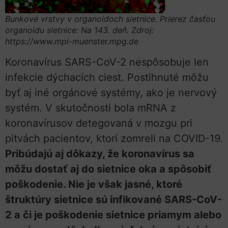
Bunkové vrstvy v organoidoch sietnice. Prierez časťou
organoidu sietnice: Na 143. deň. Zdroj:
https://www.mpi-muenster.mpg.de
Koronavírus SARS-CoV-2 nespôsobuje len
infekcie dýchacích ciest. Postihnuté môžu
byť aj iné orgánové systémy, ako je nervový
systém. V skutočnosti bola mRNA z
koronavírusov detegovaná v mozgu pri
pitvách pacientov, ktorí zomreli na COVID-19.
Pribúdajú aj dôkazy, že koronavírus sa
môžu dostať aj do sietnice oka a spôsobiť
poškodenie. Nie je však jasné, ktoré
štruktúry sietnice sú infikované SARS-CoV-
2 a či je poškodenie sietnice priamym alebo