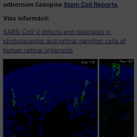
odbornom časopise
Stem Cell Reports
.
Viac informácií:
SARS-CoV-2 infects and replicates in
photoreceptor and retinal ganglion cells of
human retinal organoids