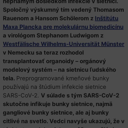
nepriamym dôsledkom infekcie v sietnici.
Spoločný výskumný tím vedený Thomasom
Rauenom a Hansom Schölerom z
Inštitútu
Maxa Plancka pre molekulárnu biomedicínu
a virológom Stephanom Ludwigom z
Westfälische Wilhelms-Universität Münster
v Nemecku sa teraz rozhodol
transplantovať organoidy – orgánový
modelový systém – na sietnicu ľudského
tela.
Preprogramované kmeňové bunky
používajú na štúdium infekcie sietnice
SARS-CoV-2.
V súlade s tým SARS-CoV-2
skutočne infikuje bunky sietnice, najmä
gangliové bunky sietnice, ale aj bunky
citlivé na svetlo. Vedci navyše ukazujú, že v