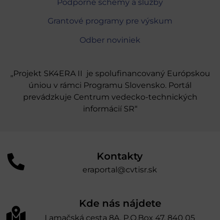
Podporné schémy a služby
Grantové programy pre výskum
Odber noviniek
„Projekt SK4ERA II je spolufinancovaný Európskou
úniou v rámci Programu Slovensko. Portál
prevádzkuje Centrum vedecko-technických
informácií SR“
Kontakty
eraportal@cvtisr.sk
Kde nás nájdete
Lamačská cesta 8A, P.O.Box 47, 840 05