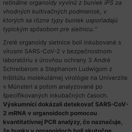
retinálne organoidy vyvinú z buniek iPS za
vhodných kultivačných podmienok, v
ktorých sa rôzne typy buniek usporiadajú
typickým spôsobom pre sietnicu.“
Zrelé organoidy sietnice boli inkubované s
vírusmi SARS-CoV-2 v bezpečnostnom
laboratóriu s úrovňou ochrany 3 André
Schreiberom a Stephanom Ludwigom z
Inštitútu molekulárnej virológie na Univerzite
v Münsteri a potom analyzované po
špecifikovaných inkubačných časoch.
Výskumníci dokázali detekovať SARS-CoV-
2 mRNA v organoidoch pomocou
kvantitatívnej PCR analýzy, čo naznačuje,
že bunky v organoidoch boli skutočne