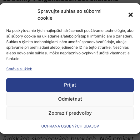
infikované vírusom.
Spravujte súhlas so súbormi
cookie
Okrem toho na meranie aktívnych
koncentrácií vírusu produkovaných
Na poskytovanie tých najlepších skúseností používame technológie, ako
sú súbory cookie na ukladanie a/alebo prístup k informáciám o zariadení.
infikovanými organoidmi po rôznych
Súhlas s týmito technológiami nám umožní spracovávať údaje, ako je
správanie pri prehliadaní alebo jedinečné ID na tejto stránke. Nesúhlas
inkubačných časoch vedci použili takzvaný
alebo odvolanie súhlasu môže nepriaznivo ovplyvniť určité vlastnosti a
test vírusových plakov. A skutočne: tento
funkcie.
test ukázal, že v organoidoch sietnice sa
Správa služieb
vytvorilo nové potomstvo vírusu.
Prijať
Ako uviedol Thomas Rauen, ktorý spolu s
Odmietnuť
Hansom Schölerom vedie projektovú
skupinu v bielej knihe „Brain Organoids:
Zobraziť predvoľby
Alternatívy k testovaniu na zvieratách“:
„Toto
OCHRANA OSOBNÝCH ÚDAJOV
je prvý dôkaz, že SARS-CoV-2 sa replikuje v
ľudských sietnicových bunkách. Náš projekt