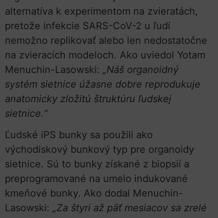
alternatíva k experimentom na zvieratách,
pretože infekcie SARS-CoV-2 u ľudí
nemožno replikovať alebo len nedostatočne
na zvieracích modeloch. Ako uviedol Yotam
Menuchin-Lasowski:
„Náš organoidný
systém sietnice úžasne dobre reprodukuje
anatomicky zložitú štruktúru ľudskej
sietnice.“
Ľudské iPS bunky sa použili ako
východiskový bunkový typ pre organoidy
sietnice. Sú to bunky získané z biopsií a
preprogramované na umelo indukované
kmeňové bunky. Ako dodal Menuchin-
Lasowski:
„Za štyri až päť mesiacov sa zrelé