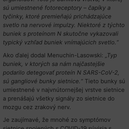
sú umiestnené fotoreceptory – čapíky a
tyčinky, ktoré premieňajú prichádzajúce
svetlo na nervové impulzy. Niektoré z týchto
buniek s proteínom N skutočne vykazovali
typický vzhľad buniek vnímajúcich svetlo.“
Ako ďalej dodal Menuchin-Lasowski:
„Typ
buniek, v ktorých sa nám najčastejšie
podarilo detegovať proteín N SARS-CoV-2,
sú gangliové bunky sietnice.“
Tieto bunky sú
umiestnené v najvnútornejšej vrstve sietnice
a prenášajú všetky signály zo sietnice do
mozgu cez zrakový nerv.
Je zaujímavé, že mnohé zo symptómov
sietnice spojených s COVID-19 súvisia s