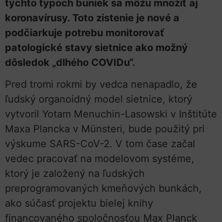
týchto typoch buniek sa môžu množiť aj
koronavírusy. Toto zistenie je nové a
podčiarkuje potrebu monitorovať
patologické stavy sietnice ako možný
dôsledok „dlhého COVIDu“.
Pred tromi rokmi by vedca nenapadlo, že
ľudský organoidný model sietnice, ktorý
vytvoril Yotam Menuchin-Lasowski v Inštitúte
Maxa Plancka v Münsteri, bude použitý pri
výskume SARS-CoV-2. V tom čase začal
vedec pracovať na modelovom systéme,
ktorý je založený na ľudských
preprogramovaných kmeňových bunkách,
ako súčasť projektu bielej knihy
financovaného spoločnosťou Max Planck