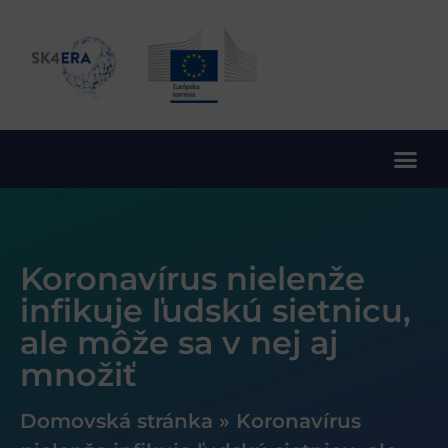
10. rámcový program EÚ pre výskum a inovácie
Koronavírus nielenže
infikuje ľudskú sietnicu,
ale môže sa v nej aj
množiť
Domovská stránka
»
Koronavírus