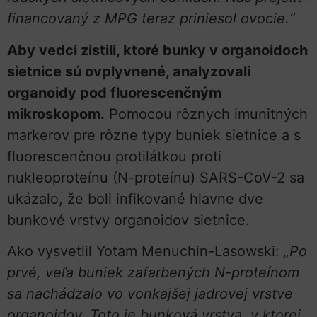
financovaný z MPG teraz priniesol ovocie.“
Aby vedci zistili, ktoré bunky v organoidoch
sietnice sú ovplyvnené, analyzovali
organoidy pod fluorescenčným
mikroskopom.
Pomocou rôznych imunitných
markerov pre rôzne typy buniek sietnice a s
fluorescenčnou protilátkou proti
nukleoproteínu (N-proteínu) SARS-CoV-2 sa
ukázalo, že boli infikované hlavne dve
bunkové vrstvy organoidov sietnice.
Ako vysvetlil Yotam Menuchin-Lasowski:
„Po
prvé, veľa buniek zafarbených N-proteínom
sa nachádzalo vo vonkajšej jadrovej vrstve
organoidov. Toto je bunková vrstva, v ktorej