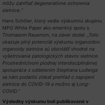
môžu zahŕňať degeneratívne ochorenia
sietnice.“
Hans Schöler, ktorý vedie výskumnú skupinu
MPG White Paper ako emeritný spolu s
Thomasom Rauenom, na záver dodal:
„Toto
ukazuje plný potenciál výskumu organoidov:
organoidy sietnice sú obzvlášť vhodné na
vyšetrovanie patologických stavov sietnice.
Prostredníctvom plodnej interdisciplinárnej
spolupráce s oddelením Stephana Ludwiga
sa nám podarilo získať prehľad o zapojení
sietnice do COVID-19 a možno aj Long-
COVID.“
Výsledky výskumu boli publikované v