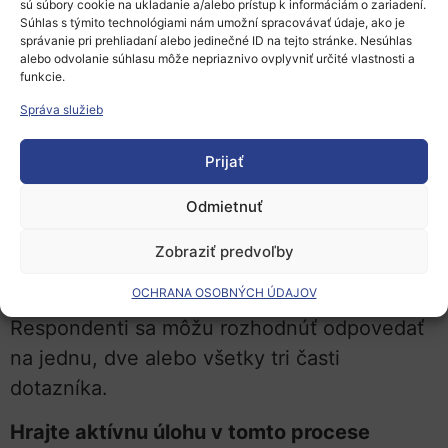
sú súbory cookie na ukladanie a/alebo prístup k informáciám o zariadení.
potrebách výskumu a inovácií, o
Súhlas s týmito technológiami nám umožní spracovávať údaje, ako je
synergiách medzi programami EÚ atď.
správanie pri prehliadaní alebo jedinečné ID na tejto stránke. Nesúhlas
alebo odvolanie súhlasu môže nepriaznivo ovplyvniť určité vlastnosti a
funkcie.
Konzultácia je otvorená od 1. decembra
Správa služieb
2022 do 23. februára 2023.
Otázky sú
dostupné v angličtine, nemčine a
Prijať
francúzštine. Účastníci môžu odpovedať vo
všetkých jazykoch EÚ. Zainteresované
Odmietnuť
strany sa vyzývajú, aby odpovedali na otázky
Zobraziť predvoľby
s možnosťou výberu z viacerých odpovedí a
OCHRANA OSOBNÝCH ÚDAJOV
otvorené otázky a aby predložili stanoviská.
Respondenti sa môžu rozhodnúť odpovedať
na jednu, dve alebo všetky tri časti
dotazníka.
Hrajte aktívnu úlohu v tomto procese