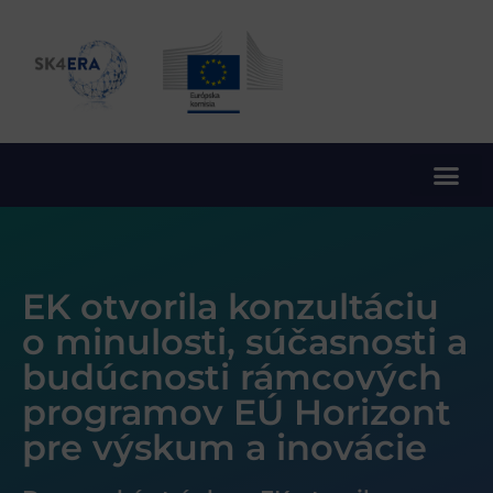
10. rámcový program EÚ pre výskum a inovácie
EK otvorila konzultáciu
o minulosti, súčasnosti a
budúcnosti rámcových
programov EÚ Horizont
pre výskum a inovácie