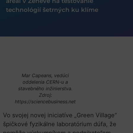
areál v Ženeve na testovanie
technológií šetrných ku klíme
Mar Capeans, vedúci
oddelenia CERN-u a
stavebného inžinierstva.
Zdroj:
https://sciencebusiness.net
Vo svojej novej iniciatíve „Green Village“
špičkové fyzikálne laboratórium dúfa, že
pomôže výskumníkom a podnikateľom