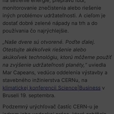
na šetrenie energie, prepravu ľudí,
monitorovanie znečistenia alebo riešenie
iných problémov udržateľnosti. A cieľom je
dostať dobré zelené nápady na trh a do
používania čo najrýchlejšie.
„Naše dvere sú otvorené. Poďte ďalej.
Otestujte akékoľvek riešenie alebo
akúkoľvek technológiu, ktorú môžeme použiť
na zvýšenie udržateľnosti planéty,“
uviedla
Mar Capeans, vedúca oddelenia výstavby a
stavebného inžinierstva CERNu, na
klimatickej konferencii Science|Business
v
Bruseli 19. septembra.
Podzemný urýchľovač častíc CERN-u je