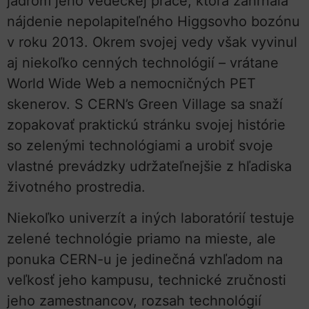
jadrom jeho vedeckej práce, ktorá zahŕňala
nájdenie nepolapiteľného Higgsovho bozónu
v roku 2013. Okrem svojej vedy však vyvinul
aj niekoľko cenných technológií – vrátane
World Wide Web a nemocničných PET
skenerov. S CERN’s Green Village sa snaží
zopakovať praktickú stránku svojej histórie
so zelenými technológiami a urobiť svoje
vlastné prevádzky udržateľnejšie z hľadiska
životného prostredia.
Niekoľko univerzít a iných laboratórií testuje
zelené technológie priamo na mieste, ale
ponuka CERN-u je jedinečná vzhľadom na
veľkosť jeho kampusu, technické zručnosti
jeho zamestnancov, rozsah technológií