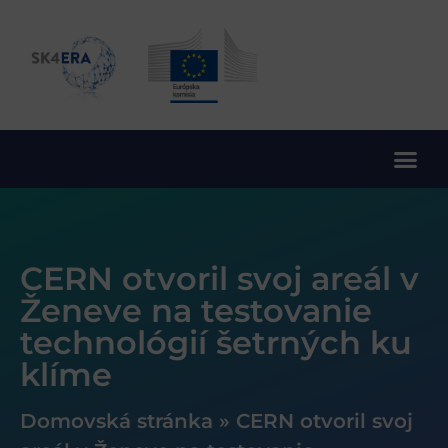
10. rámcový program EÚ pre výskum a inovácie
CERN otvoril svoj areál v
Ženeve na testovanie
technológií šetrných ku
klíme
Domovská stránka
»
CERN otvoril svoj