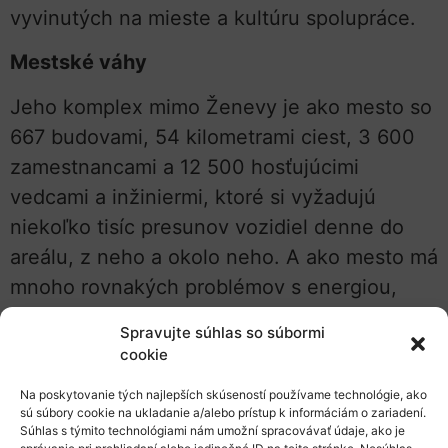
vyvinutých na mieste a kultúru spolupráce.
Mestské váhy
Jeho komplex mimo Ženevy je ako mesto so
667 budovami, 54 kilometrami ciest, 3 600
zamestnancami a 12 500 hosťujúcimi
vedcami a inžiniermi, ktoré si vyžadujú
niekoľko tisíc presunov vozidiel denne do
areálu, z neho a okolo neho. A ako mesto má
mnoho rovnakých problémov s energiou,
efektívnosťou a odpadom. Výsledkom bolo,
Spravujte súhlas so súbormi
že v roku 2021 začala rozvíjať myšlienku
cookie
Green Village a odvtedy pracuje na vyriešení
Na poskytovanie tých najlepších skúseností používame technológie, ako
všetkých právnych a technických detailov.
sú súbory cookie na ukladanie a/alebo prístup k informáciám o zariadení.
Súhlas s týmito technológiami nám umožní spracovávať údaje, ako je