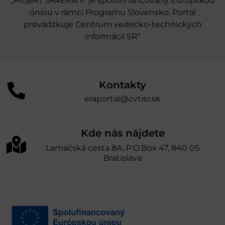
„Projekt SK4ERA II je spolufinancovaný Európskou
úniou v rámci Programu Slovensko. Portál
prevádzkuje Centrum vedecko-technických
informácií SR“
Kontakty
eraportal@cvtisr.sk
Kde nás nájdete
Lamačská cesta 8A, P.O.Box 47, 840 05
Bratislava