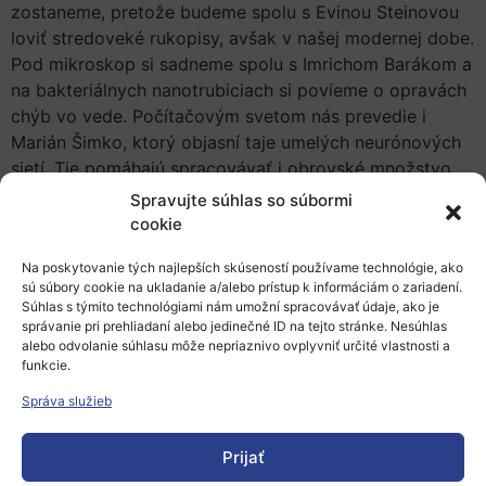
zostaneme, pretože budeme spolu s Evinou Steinovou
loviť stredoveké rukopisy, avšak v našej modernej dobe.
Pod mikroskop si sadneme spolu s Imrichom Barákom a
na bakteriálnych nanotrubiciach si povieme o opravách
chýb vo vede. Počítačovým svetom nás prevedie i
Marián Šimko, ktorý objasní taje umelých neurónových
sietí. Tie pomáhajú spracovávať i obrovské množstvo
dát. Práve o také dáta sa opiera výskum o
Spravujte súhlas so súbormi
marginalizovaných rómskych komunitách, ktorý Vám
cookie
predstaví Shoshana Chovan.
Na poskytovanie tých najlepších skúseností používame technológie, ako
December nenávratne kráča vpred, a preto s
sú súbory cookie na ukladanie a/alebo prístup k informáciám o zariadení.
Súhlas s týmito technológiami nám umožní spracovávať údaje, ako je
registráciou neváhajte.
správanie pri prehliadaní alebo jedinečné ID na tejto stránke. Nesúhlas
alebo odvolanie súhlasu môže nepriaznivo ovplyvniť určité vlastnosti a
Všetky dôležité informácie o konferencii
funkcie.
Registrácia
Správa služieb
Pred konferenciou Vám bude na zvolený e-mail
Prijať
doručený link na pripojenie.