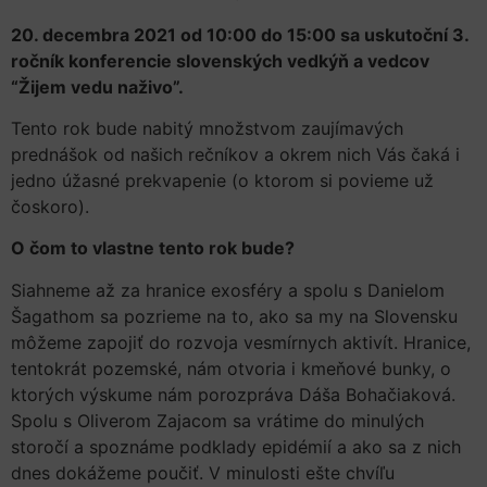
20. decembra 2021 od 10:00 do 15:00 sa uskutoční 3.
ročník konferencie slovenských vedkýň a vedcov
“Žijem vedu naživo”.
Tento rok bude nabitý množstvom zaujímavých
prednášok od našich rečníkov a okrem nich Vás čaká i
jedno úžasné prekvapenie (o ktorom si povieme už
čoskoro).
O čom to vlastne tento rok bude?
Siahneme až za hranice exosféry a spolu s Danielom
Šagathom sa pozrieme na to, ako sa my na Slovensku
môžeme zapojiť do rozvoja vesmírnych aktivít. Hranice,
tentokrát pozemské, nám otvoria i kmeňové bunky, o
ktorých výskume nám porozpráva Dáša Bohačiaková.
Spolu s Oliverom Zajacom sa vrátime do minulých
storočí a spoznáme podklady epidémií a ako sa z nich
dnes dokážeme poučiť. V minulosti ešte chvíľu