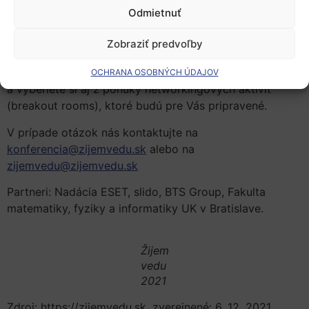
Odmietnuť
Vzhľadom k súčasnej pandemickej situácii i jej
ďalšieho možného vývoja sa konferencia uskutoční
Zobraziť predvoľby
online prostredníctvom Zoom.
Veríme, že i napriek tomu si vychutnáte skvelý program
OCHRANA OSOBNÝCH ÚDAJOV
a vyberiete si aj z ponuky networkingových aktivít
(breakout rooms), ktoré budú pre Vás pripravené.
V prípade otázok nás kontaktujte na
konferencia@zijemvedu.sk
alebo na
zijemvedu@zijemvedu.sk
Partneri: Nadácia ESET, slido, BTS Group, Fakulta
matematiky, fyziky a informatiky UK v Bratislave.
Žijem
vedu
2021
Zdroj: https://zijemvedu.sk, zverejnené: 6. 12. 2021,