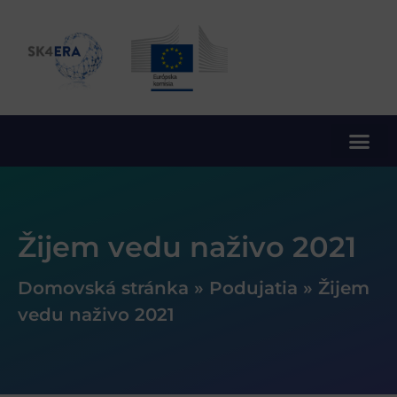
10. rámcový program EÚ pre výskum a inovácie
Žijem vedu naživo 2021
Domovská stránka
»
Podujatia
»
Žijem
vedu naživo 2021