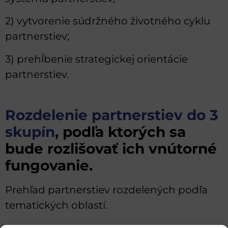
2) vytvorenie súdržného životného cyklu
partnerstiev;
3) prehĺbenie strategickej orientácie
partnerstiev.
Rozdelenie partnerstiev do 3
skupín
, podľa ktorých sa
bude rozlišovať ich vnútorné
fungovanie.
Prehľad partnerstiev rozdelených podľa
tematických oblastí.