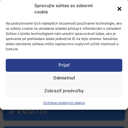
Spravujte súhlas so súbormi
cookie
Na poskytovanie tých najlepších skúseností používame technológie, ako
sú súbory cookie na ukladanie a/alebo prístup k informáciám o zariadení.
Súhlas s týmito technológiami nám umožní spracovávať údaje, ako je
správanie pri prehliadaní alebo jedinečné ID na tejto stránke. Nesúhlas
alebo odvolanie súhlasu môže nepriaznivo ovplyvniť určité vlastnosti a
funkcie.
Zdravie
Prijať
Odmietnuť
Zobraziť predvoľby
Digitalizácia, priemysel
Ochrana osobných údajov
a vesmír