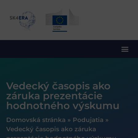
10. rámcový program EÚ pre výskum a inovácie
Vedecký časopis ako
záruka prezentácie
hodnotného výskumu
Domovská stránka
»
Podujatia
»
Vedecký časopis ako záruka