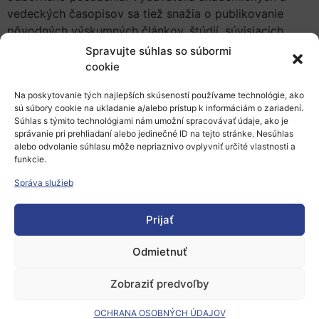
vedeckých časopisov sa tiež snažia o publikovanie
pôvodných výskumných článkov, štúdií, súvisiacich
dátových výstupov pozorovaní, prehľadov a
Spravujte súhlas so súbormi
vzdelávacích materiálov, ktoré prinášajú aktuálne témy.
cookie
Možno tak zároveň získať ocenenie odbornej verejnosti.
Na poskytovanie tých najlepších skúseností používame technológie, ako
Aj pre používateľov (vedcov, študentov) a informačných
sú súbory cookie na ukladanie a/alebo prístup k informáciám o zariadení.
Súhlas s týmito technológiami nám umožní spracovávať údaje, ako je
pracovníkov je dôležité mať možnosť hodnotiť a
správanie pri prehliadaní alebo jedinečné ID na tejto stránke. Nesúhlas
porovnávať obsah časopisu s inými v konkrétnom
alebo odvolanie súhlasu môže nepriaznivo ovplyvniť určité vlastnosti a
odbore (často aj multiodborového zamerania) pomocou
funkcie.
rôznych ukazovateľov, indexov, metrík a vizualizácií
Správa služieb
tvoriacich jeho tzv. bibliometrický profil. Napríklad
podiel publikovaných poznatkov v režime otvoreného
Prijať
prístupu môže byť prínosom pre efektívne zhodnotenie
nových informácií a podporuje vedeckú komunikáciu.
Odmietnuť
Tvorcovia bibliometrických citačných databáz
Zobraziť predvoľby
deklarujú, že uplatnenie rovnakých požiadaviek a
hodnotiacich postupov pre indexáciu obsahu
OCHRANA OSOBNÝCH ÚDAJOV