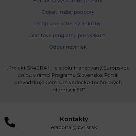
Európsky výskumný priestor
Oblasti našej podpory
Podporné schémy a služby
Grantové programy pre výskum
Odber noviniek
„Projekt SK4ERA II je spolufinancovaný Európskou
úniou v rámci Programu Slovensko. Portál
prevádzkuje Centrum vedecko-technických
informácií SR“
Kontakty
eraportal@cvtisr.sk