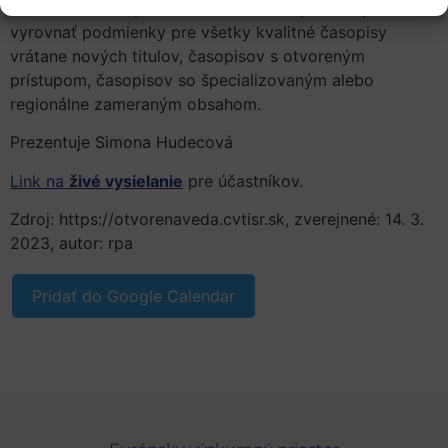
vedeckého časopisu na medzinárodnej úrovni pomáha
vyrovnať podmienky pre všetky kvalitné časopisy
vrátane nových titulov, časopisov s otvoreným
prístupom, časopisov so špecializovaným alebo
regionálne zameraným obsahom.
Prezentuje Simona Hudecová
Link na
živé vysielanie
pre účastníkov.
Zdroj: https://otvorenaveda.cvtisr.sk, zverejnené: 14. 3.
2023, autor: rpa
Pridať do Google Calendar