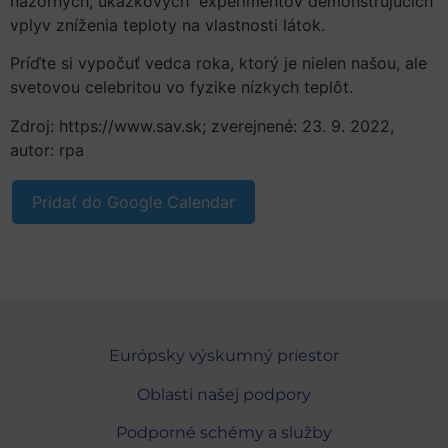
názorných, ukážkových experimentov demonštrujúcich
vplyv zníženia teploty na vlastnosti látok.
Príďte si vypočuť vedca roka, ktorý je nielen našou, ale
svetovou celebritou vo fyzike nízkych teplôt.
Zdroj: https://www.sav.sk; zverejnené: 23. 9. 2022,
autor: rpa
Pridať do Google Calendar
Európsky výskumný priestor
Oblasti našej podpory
Podporné schémy a služby