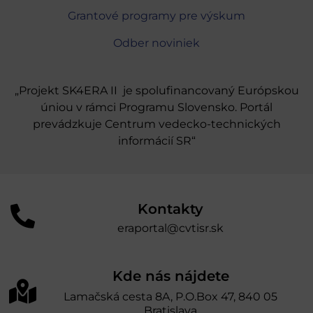
Grantové programy pre výskum
Odber noviniek
„Projekt SK4ERA II je spolufinancovaný Európskou
úniou v rámci Programu Slovensko. Portál
prevádzkuje Centrum vedecko-technických
informácií SR“
Kontakty
eraportal@cvtisr.sk
Kde nás nájdete
Lamačská cesta 8A, P.O.Box 47, 840 05
Bratislava