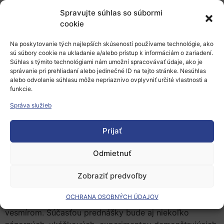
„byť zima“
bude hovoriť RNDr. Peter Skyba, DrSc., z
Spravujte súhlas so súbormi
Ústavu experimentálnej fyziky SAV, v. v. i., v Košiciach.
cookie
Vedec roka Slovenskej republiky 2019 Peter Skyba sa
už takmer 40 rokov venuje výskumu fyziky veľmi
Na poskytovanie tých najlepších skúseností používame technológie, ako
sú súbory cookie na ukladanie a/alebo prístup k informáciám o zariadení.
nízkych teplôt. Košické pracovisko, v ktorom pracuje,
Súhlas s týmito technológiami nám umožní spracovávať údaje, ako je
patrí v oblasti fyziky nízkych teplôt k absolútnej
správanie pri prehliadaní alebo jedinečné ID na tejto stránke. Nesúhlas
svetovej špičke. Na celom svete je len niekoľko málo
alebo odvolanie súhlasu môže nepriaznivo ovplyvniť určité vlastnosti a
funkcie.
podobných pracovísk.
V prednáške sa dozvieme, čo sa skrýva za pojmom
Správa služieb
teplota, a čo sa deje s látkami, keď ich začneme
schladzovať. Vysvetlíme si, prečo látky, keď ich
Prijať
schladíme, môžu nadobúdať a prejavovať úplne nové
vlastnosti. Objasníme si, čo je podstatou kvantovo-
Odmietnuť
mechanických vlastností látok a ukážeme si jeden z
Zobraziť predvoľby
kvantovo-mechanických javov v makroskopickom
meradle. Dozvieme sa, aké sú najnižšie dosiahnuteľné
OCHRANA OSOBNÝCH ÚDAJOV
teploty v prírode, a čo spája fyziku nízkych teplôt s
vesmírom. Súčasťou prednášky bude aj niekoľko