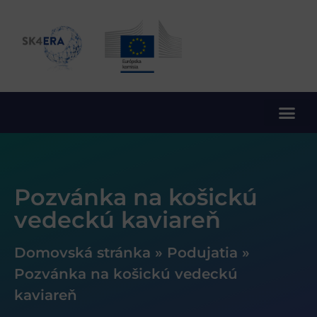
10. rámcový program EÚ pre výskum a inovácie
Pozvánka na košickú
vedeckú kaviareň
Domovská stránka
»
Podujatia
»
Pozvánka na košickú vedeckú
kaviareň