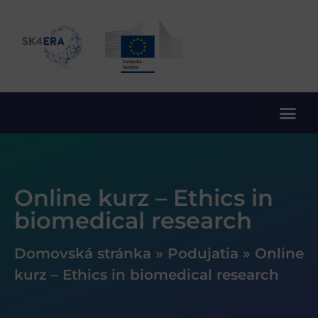
10. rámcový program EÚ pre výskum a inovácie
Online kurz – Ethics in
biomedical research
Domovská stránka
»
Podujatia
»
Online
kurz – Ethics in biomedical research