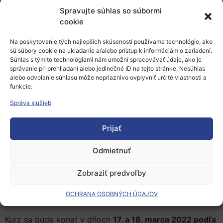
oblastí biomedicínskeho výskumu.
Po úvode do
Spravujte súhlas so súbormi
základných princípov etiky z filozofického hľadiska, sa
cookie
kurz dotkne otázok dodržiavania etiky v klinickom
onkologickom výskume, pri využívaní kmeňových
Na poskytovanie tých najlepších skúseností používame technológie, ako
buniek v základnom biologickom výskume, vrátane
sú súbory cookie na ukladanie a/alebo prístup k informáciám o zariadení.
Súhlas s týmito technológiami nám umožní spracovávať údaje, ako je
princípov uplatnenia nanobiotechnológií v biomedicíne.
správanie pri prehliadaní alebo jedinečné ID na tejto stránke. Nesúhlas
Súčasťou kurzu je praktická časť, ktorá poskytne
alebo odvolanie súhlasu môže nepriaznivo ovplyvniť určité vlastnosti a
účastníkom kurzu praktické rady ako pripraviť návrh
funkcie.
klinickej štúdie v súlade s etickými princípmi, ktorý
Správa služieb
schvaľuje etická komisia a formulár „Informovaný
súhlas“ pre účastníkov biomedicínskych štúdií, ktorý je
Prijať
neoddeliteľnou súčasťou takejto žiadosti.
Odmietnuť
Veríme, že tento kurz bude prínosný nielen pre tých,
ktorí plánujú pripravovať projekty v úzkej spolupráci
Zobraziť predvoľby
s klinickými pracoviskami, ale poskytne prehľad o
dodržiavaní etických princípov v základnom
OCHRANA OSOBNÝCH ÚDAJOV
a translačnom biomedicínskom výskume.
Kurz sa bude konať v dňoch
17. a 18. marca 2022 podľa