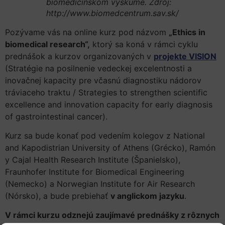
biomedicínskom výskume. Zdroj:
http://www.biomedcentrum.sav.sk/
Pozývame vás na online kurz pod názvom
„Ethics in
biomedical research“,
ktorý sa koná v rámci cyklu
prednášok a kurzov organizovaných v
projekte VISION
(Stratégie na posilnenie vedeckej excelentnosti a
inovačnej kapacity pre včasnú diagnostiku nádorov
tráviaceho traktu / Strategies to strengthen scientific
excellence and innovation capacity for early diagnosis
of gastrointestinal cancer).
Kurz sa bude konať pod vedením kolegov z National
and Kapodistrian University of Athens (Grécko), Ramón
y Cajal Health Research Institute (Španielsko),
Fraunhofer Institute for Biomedical Engineering
(Nemecko) a Norwegian Institute for Air Research
(Nórsko), a bude prebiehať
v anglickom jazyku
.
V rámci kurzu odznejú zaujímavé prednášky z rôznych