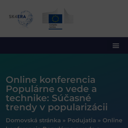
10. rámcový program EÚ pre výskum a inovácie
Online konferencia
Populárne o vede a
technike: Súčasné
trendy v popularizácii
Domovská stránka
»
Podujatia
»
Online