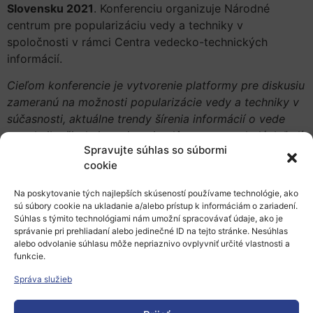
Slovensku 2021
. Konferenciu organizuje Národné
centrum pre popularizáciu vedy a techniky v
spoločnosti v rámci Centra vedecko-technických
informácií.
Cieľom konferencie je vytvorenie platformy pre diskusiu
zameranú na možnosti popularizácie vedy a techniky v
súčasnosti, aktuálne trendy šírenia informácií o vede
a technike širokej verejnosti s dôrazom na mladých ľudí
Spravujte súhlas so súbormi
či deti, ako aj budovanie povedomia o potrebe a
cookie
význame popularizácie vedy a techniky.
Na poskytovanie tých najlepších skúseností používame technológie, ako
V jednotlivých prednáškach sa účastníci dozvedia
sú súbory cookie na ukladanie a/alebo prístup k informáciám o zariadení.
napríklad to, ako popularizovať vedu deťom, ako sa
Súhlas s týmito technológiami nám umožní spracovávať údaje, ako je
tvorí vedecko-popularizačná grafika, popularizačný
správanie pri prehliadaní alebo jedinečné ID na tejto stránke. Nesúhlas
alebo odvolanie súhlasu môže nepriaznivo ovplyvniť určité vlastnosti a
dokument či článok, akú úlohu zohráva v popularizácii
funkcie.
Instagram a podcast, alebo či dokážeme popularizovať
vedu a techniku aj prostredníctvom fotografie.
Správa služieb
Z dôvodu aktuálnej epidemiologickej situácie sa