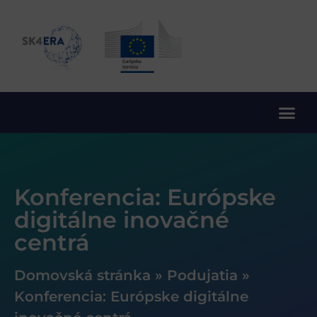
10. rámcový program EÚ pre výskum a inovácie
Konferencia: Európske
digitálne inovačné
centrá
Domovská stránka
»
Podujatia
»
Konferencia: Európske digitálne