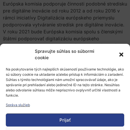
Európska komisia podporuje činnosti podobné stredisku
pre digitálne inovácie od roku 2012 a od roku 2016 v
rámci iniciatívy Digitalizácia európskeho priemyslu
podporovala vytváranie stredísk pre digitálne inovácie.
V roku 2021 bude Európska komisia spolu s členskými
štátmi podporovať digitalizáciu európskeho
hospodárstva a spoločnosti. Európske centrá digitálnej
Spravujte súhlas so súbormi
inovácie sú novým dielom skladačky krajín nášho
cookie
priemyslu a našej ekonomiky. To, ako zapadnú do
týchto krajín a ako ich bude podporovať program
Na poskytovanie tých najlepších skúseností používame technológie, ako
Digitálna Európa, bude jadrom tejto konferencie.
sú súbory cookie na ukladanie a/alebo prístup k informáciám o zariadení.
Súhlas s týmito technológiami nám umožní spracovávať údaje, ako je
Toto podujatie bude mať 4 tematické okruhy a jeden
správanie pri prehliadaní alebo jedinečné ID na tejto stránke. Nesúhlas
alebo odvolanie súhlasu môže nepriaznivo ovplyvniť určité vlastnosti a
sieťový, všetky online: „európske ekosystémy EDIH“,
funkcie.
„program Digitálna Európa“, „implementácia iniciatívy
EDIH“ a „funkčný EDIH“. Najdôležitejšie je, že
Správa služieb
konferencia sa bude zaoberať budúcou výzvou pre
EDIH v rámci iniciatív DEP.
Prijať