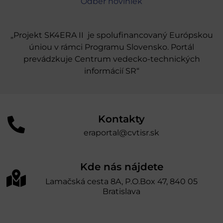
Odber noviniek
„Projekt SK4ERA II je spolufinancovaný Európskou
úniou v rámci Programu Slovensko. Portál
prevádzkuje Centrum vedecko-technických
informácií SR“
Kontakty
eraportal@cvtisr.sk
Kde nás nájdete
Lamačská cesta 8A, P.O.Box 47, 840 05
Bratislava