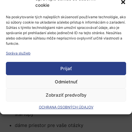
cookie
V tejto debate InnoTalks sa pozrieme ako sa
implementácia vyššie uvedenej stratégie z dielne VAIA
Na poskytovanie tých najlepších skúseností používame technológie, ako
podieľa na:
sú súbory cookie na ukladanie a/alebo prístup k informáciám o zariadení.
Súhlas s týmito technológiami nám umožní spracovávať údaje, ako je
finančnej podpore technologických startupov
správanie pri prehliadaní alebo jedinečné ID na tejto stránke. Nesúhlas
alebo odvolanie súhlasu môže nepriaznivo ovplyvniť určité vlastnosti a
v oblasti výskumu a vývoja
funkcie.
zlepšovaní podmienok pre zakladanie
Správa služieb
a fungovanie startupov (ESOP, zdaňovanie
investorov, zakladanie nových spoločností)
Prijať
vytváraní funkčnejších a lepšie prepojených
Odmietnuť
ekosystémov pre startupy
Zobraziť predvoľby
Taktiež si v rámci stretnutia:
rekapitulujeme aktuálne možnosti podpory pre
OCHRANA OSOBNÝCH ÚDAJOV
startupy
dáme priestor pre vaše otázky