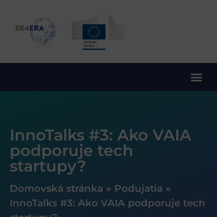
10. rámcový program EÚ pre výskum a inovácie
InnoTalks #3: Ako VAIA
podporuje tech
startupy?
Domovská stránka
»
Podujatia
»
InnoTalks #3: Ako VAIA podporuje tech