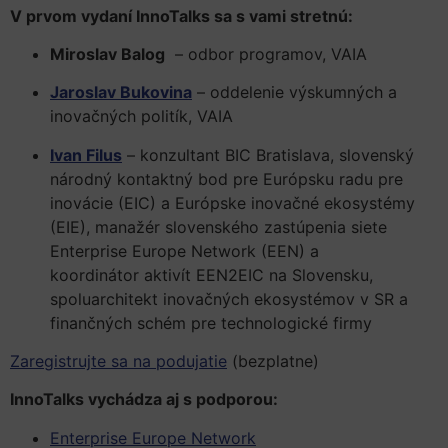
V prvom vydaní InnoTalks sa s vami stretnú:
Miroslav Balog
– odbor programov, VAIA
Jaroslav Bukovina
– oddelenie výskumných a
inovačných politík, VAIA
Ivan Filus
– konzultant BIC Bratislava, slovenský
národný kontaktný bod pre Európsku radu pre
inovácie (EIC) a Európske inovačné ekosystémy
(EIE), manažér slovenského zastúpenia siete
Enterprise Europe Network (EEN) a
koordinátor aktivít EEN2EIC na Slovensku,
spoluarchitekt inovačných ekosystémov v SR a
finančných schém pre technologické firmy
Zaregistrujte sa na podujatie
(bezplatne)
InnoTalks vychádza aj s podporou:
Enterprise Europe Network