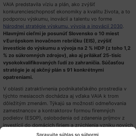
VAIA predstavila víziu a plán, ako zvýšiť
konkurencieschopnosť ekonomiky a kvalitu života, a to
podporou výskumu, inovácií a talentu vo forme
Národnej stratégie výskumu, vývoja a inovácií 2030
.
Hlavnými cieľmi je posunúť Slovensko o 10 miest
v Európskom inovačnom rebríčku (EIS), zvýšiť
investície do výskumu a vývoja na 2 % HDP (z toho 1,2
% zo súkromných zdrojov), ako aj prilákať 25-tisíc
vysokokvalifikovaných ľudí zo zahraničia. Súčasťou
stratégie je aj akčný plán s 91 konkrétnymi
opatreniami.
V oblasti zatraktívnenia podnikateľského prostredia v
týchto mesiacoch dochádza aj vďaka VAIA k trom
dôležitým zmenám. Týkajú sa možnosti odmeňovania
zamestnancov a kontraktorov formou firemných
podielov (ESOP), oslobodenia od zdanenia príjmov z
investícií do domácich firiem a zrýchlenia vzniku nových
spoločností s ručením obmedzeným (
viac informácií
).
Spravujte súhlas so súbormi