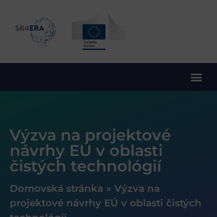
10. rámcový program EÚ pre výskum a inovácie
Výzva na projektové
návrhy EÚ v oblasti
čistých technológií
Domovská stránka
»
Výzva na
projektové návrhy EÚ v oblasti čistých