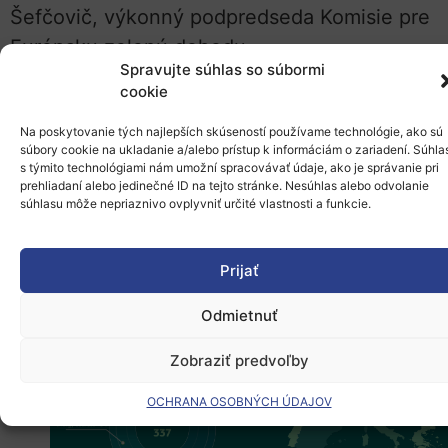
Šefčovič, výkonný podpredseda Komisie pre
Európsku zelenú dohodu.
Spravujte súhlas so súbormi
Kandidáti dostanú oznámenie o výsledkoch
cookie
hodnotenia v poslednom štvrťroku 2024 a
Na poskytovanie tých najlepších skúseností používame technológie, ako sú
tí vybraní uzavrú dohody o grante počas
súbory cookie na ukladanie a/alebo prístup k informáciám o zariadení. Súhla
s týmito technológiami nám umožní spracovávať údaje, ako je správanie pri
prvého štvrťroka 2025.
prehliadaní alebo jedinečné ID na tejto stránke. Nesúhlas alebo odvolanie
súhlasu môže nepriaznivo ovplyvniť určité vlastnosti a funkcie.
Prijať
Odmietnuť
Zobraziť predvoľby
OCHRANA OSOBNÝCH ÚDAJOV