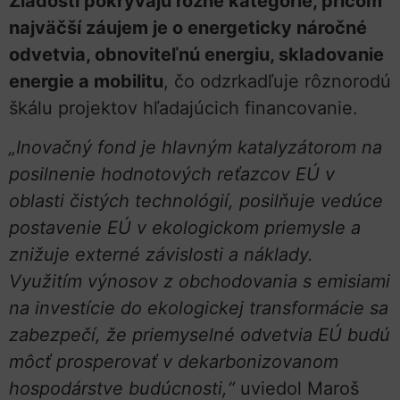
Žiadosti pokrývajú rôzne kategórie, pričom
najväčší záujem je o energeticky náročné
odvetvia, obnoviteľnú energiu, skladovanie
energie a mobilitu
, čo odzrkadľuje rôznorodú
škálu projektov hľadajúcich financovanie.
„Inovačný fond je hlavným katalyzátorom na
posilnenie hodnotových reťazcov EÚ v
oblasti čistých technológií, posilňuje vedúce
postavenie EÚ v ekologickom priemysle a
znižuje externé závislosti a náklady.
Využitím výnosov z obchodovania s emisiami
na investície do ekologickej transformácie sa
zabezpečí, že priemyselné odvetvia EÚ budú
môcť prosperovať v dekarbonizovanom
hospodárstve budúcnosti,“
uviedol Maroš