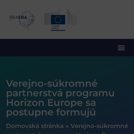
10. rámcový program EÚ pre výskum a inovácie
Verejno-súkromné
partnerstvá programu
Horizon Europe sa
postupne formujú
Domovská stránka
»
Verejno-súkromné