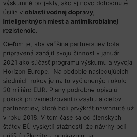
výskumné projekty, ako aj novo dohodnuté
úsilia v
oblasti vodnej dopravy,
inteligentných miest a antimikrobiálnej
rezistencie
.
Cieľom je, aby väčšina partnerstiev bola
pripravená zahájiť svoju činnosť v januári
2021 ako súčasť programu výskumu a vývoja
Horizon Europe. Na obdobie nasledujúcich
siedmich rokov je na to vyčlenených okolo
20 miliárd EUR. Plány podrobne opisujú
pokrok pri vymedzovaní rozsahu a cieľov
partnerstiev, ktoré boli prvýkrát navrhnuté už
v roku 2018. V tom čase sa od členských
štátov EÚ vyskytli sťažnosti, že návrhy boli
príliš útržkovité a poukazujú na