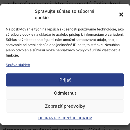
zaoberať výzvami, ktorým mestá čelia, keď
Spravujte súhlas so súbormi
zavádzajú ekologickejšie, obehové, uhlíkovo
cookie
neutrálne opatrenia. Toto partnerstvo
prispeje k plneniu úloh misie Horizon Europe
Na poskytovanie tých najlepších skúseností používame technológie, ako
sú súbory cookie na ukladanie a/alebo prístup k informáciám o zariadení.
v oblasti klímy a inteligentných miest, ktorej
Súhlas s týmito technológiami nám umožní spracovávať údaje, ako je
správanie pri prehliadaní alebo jedinečné ID na tejto stránke. Nesúhlas
cieľom je vytvoriť 100 uhlíkovo neutrálnych
alebo odvolanie súhlasu môže nepriaznivo ovplyvniť určité vlastnosti a
miest do roku 2030. Partnerstvo plánuje
funkcie.
stavať na svojom predchodcovi, iniciatíve
Správa služieb
spoločného plánovania Urban Europe. EK
Prijať
odhaduje, že rozpočet bude približne 30 –
40 miliónov EUR ročne.
Odmietnuť
Ako doplnok k dopravnému zoskupeniu resp.
Zobraziť predvoľby
klastru mobility bude pracovať
nové
OCHRANA OSOBNÝCH ÚDAJOV
priemyselné partnerstvo v oblasti vodnej
dopravy s nulovými emisiami
. Očakáva sa,