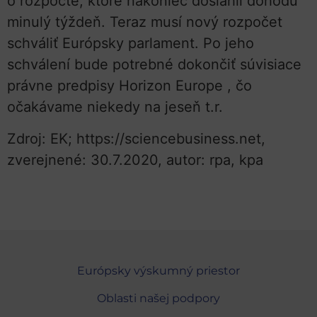
o rozpočte, ktoré nakoniec dosiahli dohodu
minulý týždeň. Teraz musí nový rozpočet
schváliť Európsky parlament. Po jeho
schválení bude potrebné dokončiť súvisiace
právne predpisy Horizon Europe , čo
očakávame niekedy na jeseň t.r.
Zdroj: EK; https://sciencebusiness.net,
zverejnené: 30.7.2020, autor: rpa, kpa
Európsky výskumný priestor
Oblasti našej podpory