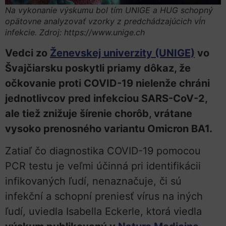
Na vykonanie výskumu bol tím UNIGE a HUG schopný
opätovne analyzovať vzorky z predchádzajúcich vĺn
infekcie. Zdroj: https://www.unige.ch
Vedci zo
Ženevskej univerzity (UNIGE)
vo
Švajčiarsku poskytli priamy dôkaz, že
očkovanie proti COVID-19 nielenže chráni
jednotlivcov pred infekciou SARS-CoV-2,
ale tiež znižuje šírenie chorôb, vrátane
vysoko prenosného variantu Omicron BA1.
Zatiaľ čo diagnostika COVID-19 pomocou
PCR testu je veľmi účinná pri identifikácii
infikovaných ľudí, nenaznačuje, či sú
infekční a schopní preniesť vírus na iných
ľudí, uviedla Isabella Eckerle, ktorá viedla