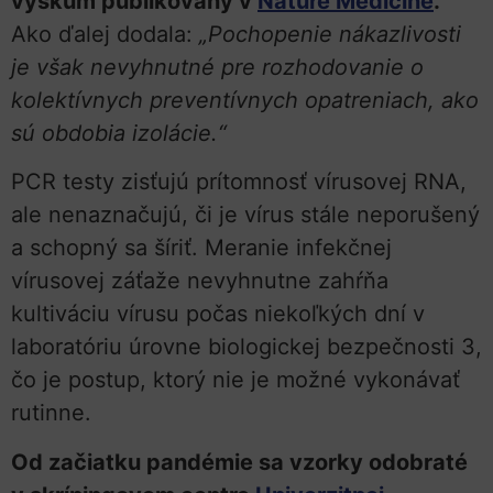
výskum publikovaný v
Nature Medicine
.
Ako ďalej dodala:
„Pochopenie nákazlivosti
je však nevyhnutné pre rozhodovanie o
kolektívnych preventívnych opatreniach, ako
sú obdobia izolácie.“
PCR testy zisťujú prítomnosť vírusovej RNA,
ale nenaznačujú, či je vírus stále neporušený
a schopný sa šíriť. Meranie infekčnej
vírusovej záťaže nevyhnutne zahŕňa
kultiváciu vírusu počas niekoľkých dní v
laboratóriu úrovne biologickej bezpečnosti 3,
čo je postup, ktorý nie je možné vykonávať
rutinne.
Od začiatku pandémie sa vzorky odobraté