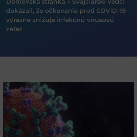
Domovská stránka
»
Švajčiarski vedci
dokázali, že očkovanie proti COVID-19
výrazne znižuje infekčnú vírusovú
záťaž