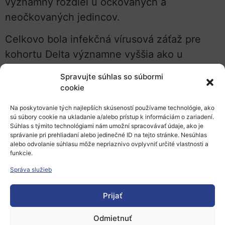
významný rozdiel u očkovaných a
neočkovaných jedincov.
Celkovo bola infekčná vírusová záťaž pre
kohortu Delta významne vyššia ako u
kohorty s pôvodným vírusom.
Spravujte súhlas so súbormi
cookie
Avšak ľudia infikovaní Deltou, ktorí dostali
dve dávky mRNA vakcíny, mali výrazne
Na poskytovanie tých najlepších skúseností používame technológie, ako
sú súbory cookie na ukladanie a/alebo prístup k informáciám o zariadení.
nižšiu infekčnú vírusovú záťaž ako
Súhlas s týmito technológiami nám umožní spracovávať údaje, ako je
neočkovaní ľudia.
správanie pri prehliadaní alebo jedinečné ID na tejto stránke. Nesúhlas
alebo odvolanie súhlasu môže nepriaznivo ovplyvniť určité vlastnosti a
funkcie.
Ako uviedla Eckerle:
„V prípade kohorty
Správa služieb
Omicron, na rozdiel od toho, čo možno
predpokladať vzhľadom na jeho rýchle
Prijať
šírenie, bola infekčná vírusová záťaž celkovo
Odmietnuť
nižšia ako u kohorty Delta.“
Avšak iba ľudia,