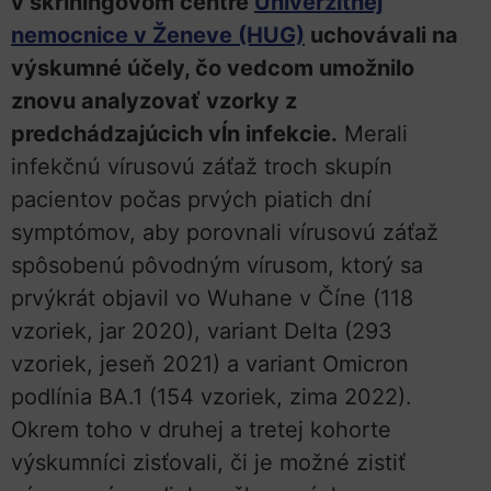
v skríningovom centre
Univerzitnej
nemocnice v Ženeve (HUG)
uchovávali na
výskumné účely, čo vedcom umožnilo
znovu analyzovať vzorky z
predchádzajúcich vĺn infekcie.
Merali
infekčnú vírusovú záťaž troch skupín
pacientov počas prvých piatich dní
symptómov, aby porovnali vírusovú záťaž
spôsobenú pôvodným vírusom, ktorý sa
prvýkrát objavil vo Wuhane v Číne (118
vzoriek, jar 2020), variant Delta (293
vzoriek, jeseň 2021) a variant Omicron
podlínia BA.1 (154 vzoriek, zima 2022).
Okrem toho v druhej a tretej kohorte
výskumníci zisťovali, či je možné zistiť