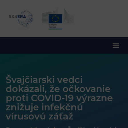
10. rámcový program EÚ pre výskum a inovácie
Švajčiarski vedci
dokázali, že očkovanie
proti COVID-19 výrazne
znižuje infekčnú
vírusovú záťaž