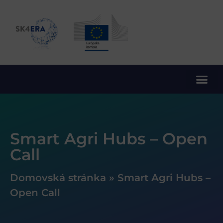
10. rámcový program EÚ pre výskum a inovácie
Smart Agri Hubs – Open
Call
Domovská stránka
»
Smart Agri Hubs –
Open Call