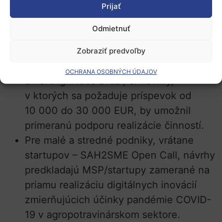
Prijať
Pre digitálne inovačné centrá – návrh na
Odmietnuť
otvorenú výzvu COVID-19 musí
obsahovať aspoň jeden DIH, ktorý
Zobraziť predvoľby
realizuje aktivity typu hackathon.
OCHRANA OSOBNÝCH ÚDAJOV
SmartAgriHubs zváži, či návrhy,
v ktorých sa požaduje príspevok od
10 000 do 30 000 EUR, by umožnil
primeranú podporu realizácie činností.
Pre malé a stredné podniky, vrátane
startupov – SAH2SME Open Call, návrhy
predkladajú MSP/startupy zamerané na
priamu realizáciu digitálnych inovácií
zmierňujúcich účinky pandémie COVID-
19 v agropotravinárskom sektore.