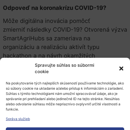
Odpoveď na koronakrízu COVID-19?
Môže digitálna inovácia pomôcť
zmierniť následky COVID-19? Otvorená výzva
SmartAgriHubs sa zameriava na
organizáciu a realizáciu aktivít typu
hackathon a na návrh okamžitých
technologických riešení, ktoré reagujú na
Spravujte súhlas so súbormi
cookie
následky krízy COVID-19 a využívajú
potenciálne príležitosti na
Na poskytovanie tých najlepších skúseností používame technológie, ako
sú súbory cookie na ukladanie a/alebo prístup k informáciám o zariadení.
boj proti pandémii.
Súhlas s týmito technológiami nám umožní spracovávať údaje, ako je
správanie pri prehliadaní alebo jedinečné ID na tejto stránke. Nesúhlas
Výzva je otvorená od 12. mája do 3. júna
alebo odvolanie súhlasu môže nepriaznivo ovplyvniť určité vlastnosti a
funkcie.
2020.
Ak sa chcete zúčastniť tejto otvorenej
Správa služieb
výzvy existujú dve možnosti, buď pre DIH
alebo pre malé a stredné podniky: