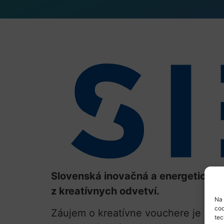
Slovenská inovačná a energetická 
z kreatívnych odvetví.
Na 
coo
Záujem o kreatívne vouchere je naoz
tec