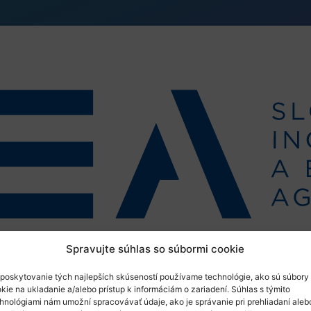
agentúra (SIEA) sa rozhodla podporiť malých 
Spravujte súhlas so súbormi cookie
poskytovanie tých najlepších skúseností používame technológie, ako sú súbory
kie na ukladanie a/alebo prístup k informáciám o zariadení. Súhlas s týmito
aj veľký. Aktuálne kapacity vyhlásenej výzvy zo
hnológiami nám umožní spracovávať údaje, ako je správanie pri prehliadaní aleb