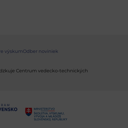
re výskum
Odber noviniek
evádzkuje Centrum vedecko-technických