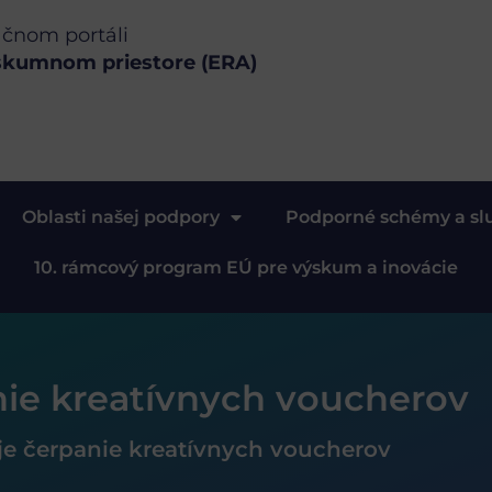
ačnom portáli
skumnom priestore (ERA)
Oblasti našej podpory
Podporné schémy a sl
10. rámcový program EÚ pre výskum a inovácie
nie kreatívnych voucherov
je čerpanie kreatívnych voucherov