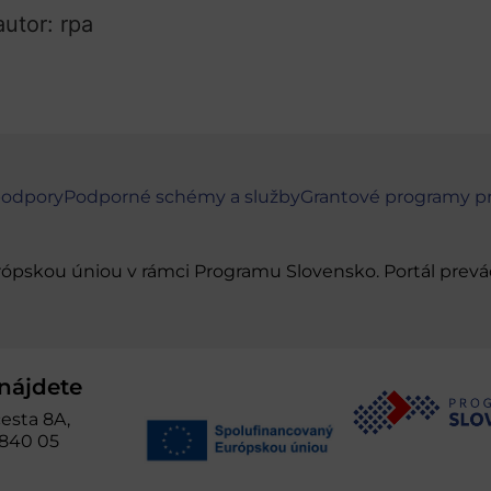
autor: rpa
podpory
Podporné schémy a služby
Grantové programy p
urópskou úniou v rámci Programu Slovensko. Portál pr
nájdete
esta 8A,
 840 05