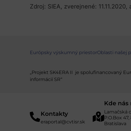
Zdroj: SIEA, zverejnené: 11.11.2020, 
Európsky výskumný priestor
Oblasti našej 
„Projekt SK4ERA II je spolufinancovaný E
informácií SR“
Kde nás 
Lamačská c
Kontakty
P.O.Box 47,
eraportal@cvtisr.sk
Bratislava