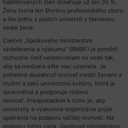
habilitovaných žien dosahuje už len 35 %.
Ženy tvoria len štvrtinu profesorského zboru
a iba jednu z piatich univerzít v Nemecku
vedie žena.
Cieľom „Spolkového ministerstva
vzdelávania a výskumu“ (BMBF) je pomôcť
rozhodne čeliť netesnostiam vo vede tak,
aby sa medzera ešte viac uzavrela. Je
potrebné dosiahnuť rovnosť medzi ženami a
mužmi a takú univerzitnú kultúru, ktorá je
spravodlivá a podporuje rodovú
rovnosť. Predpokladom k tomu je, aby
univerzity a výskumné organizácie prijali
opatrenia na podporu väčšej rovnosti. Na
podporu tohto cieľa „Spolkové ministerstvo