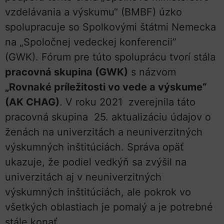
vzdelávania a výskumu“ (BMBF) úzko
spolupracuje so Spolkovými štátmi Nemecka
na „Spoločnej vedeckej konferencii“
(GWK). Fórum pre túto spoluprácu tvorí stála
pracovná skupina (GWK)
s názvom
„Rovnaké príležitosti vo vede a výskume“
(AK CHAG)
. V roku 2021 zverejnila táto
pracovná skupina 25. aktualizáciu údajov o
ženách na univerzitách a neuniverzitných
výskumných inštitúciách. Správa opäť
ukazuje, že podiel vedkýň sa zvýšil na
univerzitách aj v neuniverzitných
výskumných inštitúciách, ale pokrok vo
všetkých oblastiach je pomalý a je potrebné
stále konať.