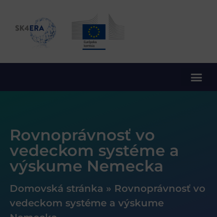
10. rámcový program EÚ pre výskum a inovácie
Rovnoprávnosť vo
vedeckom systéme a
výskume Nemecka
Domovská stránka
»
Rovnoprávnosť vo
vedeckom systéme a výskume