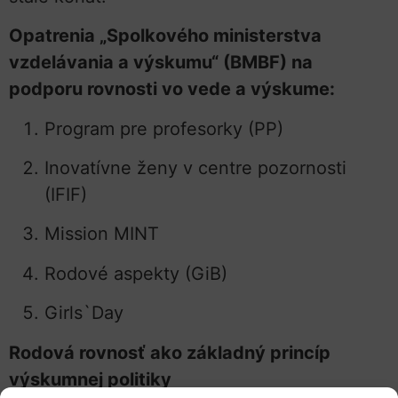
Opatrenia „Spolkového ministerstva
vzdelávania a výskumu“ (BMBF) na
podporu rovnosti vo vede a výskume:
Program pre profesorky (PP)
Inovatívne ženy v centre pozornosti
(IFIF)
Mission MINT
Rodové aspekty (GiB)
Girls`Day
Rodová rovnosť ako základný princíp
výskumnej politiky