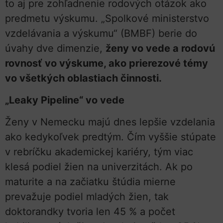
to aj pre zohľadnenie rodových otázok ako
predmetu výskumu. „Spolkové ministerstvo
vzdelávania a výskumu“ (BMBF) berie do
úvahy dve dimenzie,
ženy vo vede a rodovú
rovnosť vo výskume, ako prierezové témy
vo všetkých oblastiach činnosti.
„Leaky Pipeline“ vo vede
Ženy v Nemecku majú dnes lepšie vzdelania
ako kedykoľvek predtým. Čím vyššie stúpate
v rebríčku akademickej kariéry, tým viac
klesá podiel žien na univerzitách. Ak po
maturite a na začiatku štúdia mierne
prevažuje podiel mladých žien, tak
doktorandky tvoria len 45 % a počet