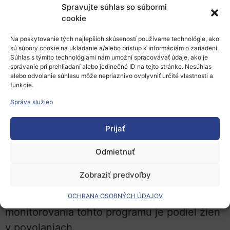
Spravujte súhlas so súbormi
Rodová rovnosť zohráva ústrednú úlohu aj v
cookie
„Stratégii excelentnosti.“ Budúce úspešné
Na poskytovanie tých najlepších skúseností používame technológie, ako
koncepcie prezentované univerzitami,
sú súbory cookie na ukladanie a/alebo prístup k informáciám o zariadení.
zahŕňajú rôzne opatrenia na zlepšenie
Súhlas s týmito technológiami nám umožní spracovávať údaje, ako je
správanie pri prehliadaní alebo jedinečné ID na tejto stránke. Nesúhlas
kompatibility vedy a starostlivosti. Jednotlivé
alebo odvolanie súhlasu môže nepriaznivo ovplyvniť určité vlastnosti a
funkcie.
univerzity definujú cieľové kvóty na zvýšenie
podielu vysokokvalifikovaných vedkýň na
Správa služieb
vrcholových pozíciách. S programom na
Prijať
podporu mladých vedcov (Tenure Track
Programm) si Spolková vláda a vlády
Odmietnuť
Spolkových krajín Nemecka stanovili za cieľ
Zobraziť predvoľby
zlepšiť rovnosť príležitostí a zlučiteľnosť
práce a rodiny. Súčasťou sprievodného
OCHRANA OSOBNÝCH ÚDAJOV
monitorovania tohto programu je podiel žien
v povolaniach.