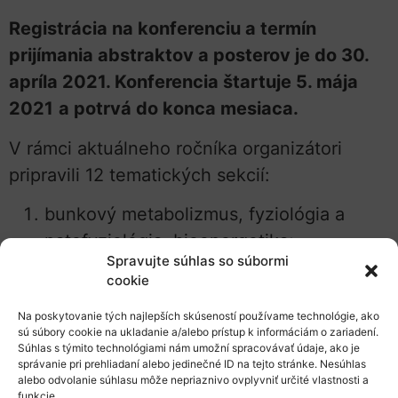
Registrácia na konferenciu a termín
prijímania abstraktov a posterov je do 30.
apríla 2021. Konferencia štartuje 5. mája
2021
a potrvá do konca mesiaca.
V rámci aktuálneho ročníka organizátori
pripravili 12 tematických sekcií:
bunkový metabolizmus, fyziológia a
patofyziológia, bioenergetika;
Spravujte súhlas so súbormi
molekulárna biológia a genetika;
cookie
klinické štúdie a aplikovaný
Na poskytovanie tých najlepších skúseností používame technológie, ako
experimentálny výskum v medicíne;
sú súbory cookie na ukladanie a/alebo prístup k informáciám o zariadení.
„omiky”;
Súhlas s týmito technológiami nám umožní spracovávať údaje, ako je
správanie pri prehliadaní alebo jedinečné ID na tejto stránke. Nesúhlas
biofyzika, fyzika, matematické
alebo odvolanie súhlasu môže nepriaznivo ovplyvniť určité vlastnosti a
funkcie.