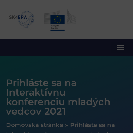
10. rámcový program EÚ pre výskum a inovácie
Prihláste sa na
Interaktívnu
konferenciu mladých
vedcov 2021
Domovská stránka
»
Prihláste sa na