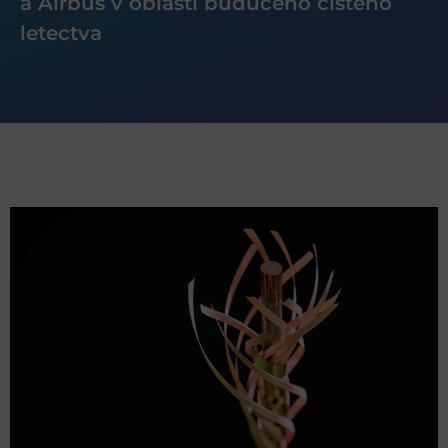
a Airbus v oblasti budúceho čistého
letectva