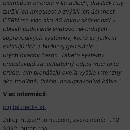
distribúcie energie v lietadlách, drasticky by
znížili ich hmotnosť a zvýšili ich účinnosť.
CERN má viac ako 40 rokov skúseností v
oblasti budovania svetovo rekordných
supravodivých systémov, ktoré sú jadrom
existujúcich a budúcej generácie
urýchľovačov častíc. Takéto systémy
predstavujú zanedbateľný odpor voči toku
prúdu, čím prenášajú oveľa vyššie intenzity
ako tradičné, ťažšie, nesupravodivé káble.“
Viac informácií:
digital media kit
Zdroj: https://home.cern, zverejnené: 1. 12.
2022, autor: rpa