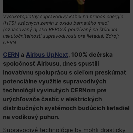
Vysokoteplotný supravodivý kábel na prenos energie
(HTS) vzácnych zemín z oxidu bárnatého medi
(označovaný aj ako REBCO) používaný na štúdium
uskutočniteľnosti supravodivosti pre lietadlá. Zdroj:
CERN
CERN
a
Airbus UpNext
, 100% dcérska
spoločnosť Airbusu, dnes spustili
inovatívnu spoluprácu s cieľom preskúmať
potenciálne využitie supravodivých
technológií vyvinutých CERNom pre
urýchľovače častíc v elektrických
distribučných systémoch budúcich lietadiel
na vodíkový pohon.
Supravodivé technológie by mohli drasticky