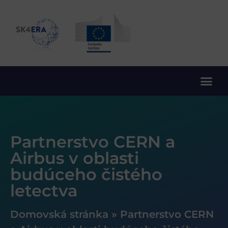
10. rámcový program EÚ pre výskum a inovácie
Partnerstvo CERN a
Airbus v oblasti
budúceho čistého
letectva
Domovská stránka
»
Partnerstvo CERN