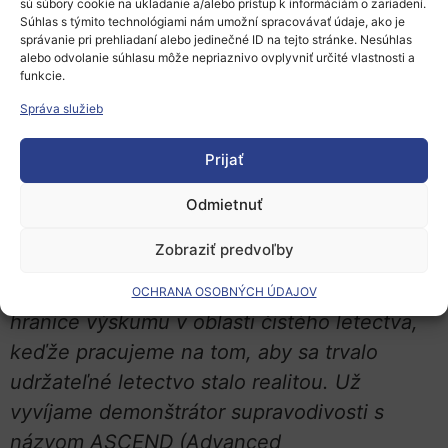
sú súbory cookie na ukladanie a/alebo prístup k informáciám o zariadení.
Ako uviedla Sandra Bour-Schaeffer,
Súhlas s týmito technológiami nám umožní spracovávať údaje, ako je
správanie pri prehliadaní alebo jedinečné ID na tejto stránke. Nesúhlas
generálna riaditeľka spoločnosti Airbus
alebo odvolanie súhlasu môže nepriaznivo ovplyvniť určité vlastnosti a
funkcie.
UpNext:
„Našou úlohou v Airbus UpNext je
preskúmať plný potenciál technológií pre
Správa služieb
budúce lietadlá a spolupracovať so
Prijať
svetovými lídrami na príprave na túto
budúcnosť. Partnerstvo s popredným
Odmietnuť
výskumným ústavom, akým je CERN, ktorý
Zobraziť predvoľby
svetu priniesol niektoré z najdôležitejších
zistení základnej fyziky, pomôže posunúť
OCHRANA OSOBNÝCH ÚDAJOV
hranice výskumu v oblasti čistého letectva,
keďže pracujeme na tom, aby sa trvalo
udržateľné letectvo stalo realitou. Už
vyvíjame demonštrátor supravodivosti s
názvom ASCEND (Advanced