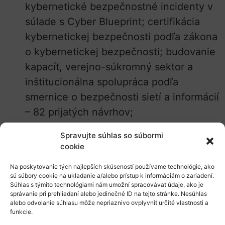
kybernetické bezpečnostné incidenty v
súlade s Cyber ​​Blueprint; certifikácia
kybernetickej bezpečnosti podľa zákona
o kybernetickej bezpečnosti; budovanie
kapacít, verejno-súkromný sektor a
inštitucionálna spolupráca podľa
smernice o bezpečnosti sietí a informácií
– 82 prijatých návrhov;
eArchívovanie
– uľahčiť dlhodobé
Spravujte súhlas so súbormi
uskladnenie a uchovávanie digitálnych
cookie
informácií udržateľným a
Na poskytovanie tých najlepších skúseností používame technológie, ako
interoperabilným spôsobom – 13
sú súbory cookie na ukladanie a/alebo prístup k informáciám o zariadení.
Súhlas s týmito technológiami nám umožní spracovávať údaje, ako je
prijatých návrhov;
správanie pri prehliadaní alebo jedinečné ID na tejto stránke. Nesúhlas
eHealth
– uľahčiť prístup k vysoko
alebo odvolanie súhlasu môže nepriaznivo ovplyvniť určité vlastnosti a
funkcie.
špecializovaným poznatkom a