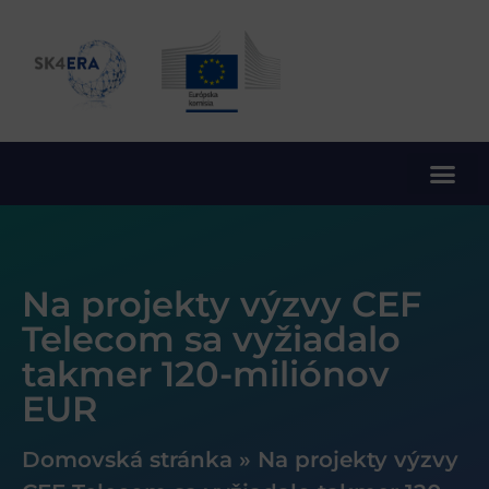
10. rámcový program EÚ pre výskum a inovácie
Na projekty výzvy CEF
Telecom sa vyžiadalo
takmer 120-miliónov
EUR
Domovská stránka
»
Na projekty výzvy