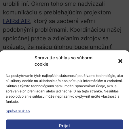
urobili iní. Okrem toho sme nadviazali
komunikáciu s prebiehajúcim projektom
FAIRsFAIR
, ktorý sa zaoberá veľmi
podobnými problémami. Koordináciou našej
spoločnej práce a zdieľaním zdrojov sa
ukázalo, že našou úlohou bude umožniť
tvorcom politík na európskej úrovni (EOSC)
Spravujte súhlas so súbormi
aj na vnútroštátnej úrovni (donori), aby
cookie
zrealizovali zásady FAIR v praxi, zatiaľ čo
Na poskytovanie tých najlepších skúseností používame technológie, ako
cieľovou skupinou FAIRsFAIR sú výskumné
sú súbory cookie na ukladanie a/alebo prístup k informáciám o zariadení.
Súhlas s týmito technológiami nám umožní spracovávať údaje, ako je
komunity a tí, ktorí tieto komunity priamo
správanie pri prehliadaní alebo jedinečné ID na tejto stránke. Nesúhlas
alebo odvolanie súhlasu môže nepriaznivo ovplyvniť určité vlastnosti a
podporujú. Naša správa bude pripravená na
funkcie.
tento účel a bude dopĺňať prácu FAIRsFAIR v
Správa služieb
tejto oblasti – nezabúdajúc ani na ďalšie
iniciatívy a správy v tejto oblasti.
Prijať