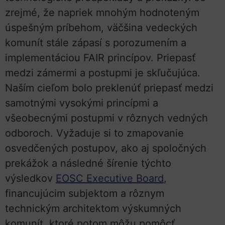
zrejmé, že napriek mnohým hodnoteným
úspešným príbehom, väčšina vedeckých
komunít stále zápasí s porozumením a
implementáciou FAIR princípov. Priepasť
medzi zámermi a postupmi je skľučujúca.
Naším cieľom bolo preklenúť priepasť medzi
samotnými vysokými princípmi a
všeobecnými postupmi v rôznych vedných
odboroch. Vyžaduje si to zmapovanie
osvedčených postupov, ako aj spoločných
prekážok a následné šírenie týchto
výsledkov
EOSC Executive Board
,
financujúcim subjektom a rôznym
technickým architektom výskumných
komunít, ktoré potom môžu pomôcť