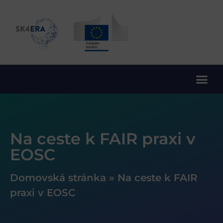
10. rámcový program EÚ pre výskum a inovácie
Na ceste k FAIR praxi v
EOSC
Domovská stránka
»
Na ceste k FAIR
praxi v EOSC