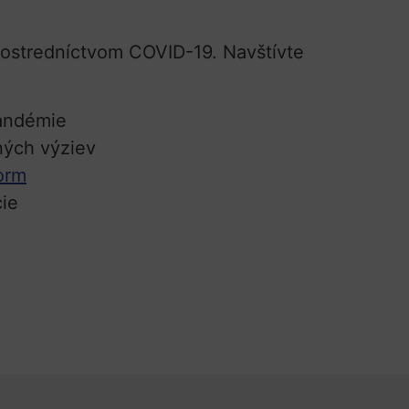
rostredníctvom COVID-19. Navštívte
pandémie
ných výziev
form
cie