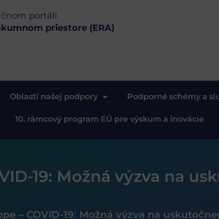
ačnom portáli
skumnom priestore (ERA)
Oblasti našej podpory
Podporné schémy a sl
10. rámcový program EÚ pre výskum a inovácie
VID-19: Možná výzva na usk
ope – COVID-19: Možná výzva na uskutočneni