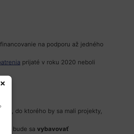
financovanie na podporu až jedného
atrenia
prijaté v roku 2020 neboli
o
ínu, do ktorého by sa mali projekty,
sti a bude sa
vybavovať