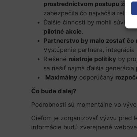
prostredníctvom postupu žiado
zabezpečila čo najväčšia releva
Ďalšie činnosti by mohli súvisieť
pilotné akcie
.
Partnerstvo by malo zostať čo 
Vystúpenie partnera, integrácia 
Riešené
nástroje politiky
by pro
sa riešiť najmä ďalšia generácia
Maximálny
odporúčaný
rozpoč
Čo bude ďalej?
Podrobnosti sú momentálne vo vývoj
Cieľom je zorganizovať výzvu pred 
informácie budú zverejnené webovej