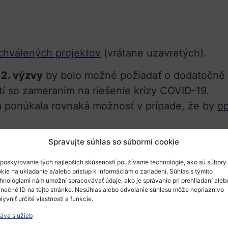
chválených projektov
(vrátane uzavretých).
 2. výzvy
by bolo možné požiadať o dodatočné 
í so zameraním na riešenie krízy COVID-19.
 ponúkala rovnaká možnosť v prípade, že by
op
Spravujte súhlas so súbormi cookie
poskytovanie tých najlepších skúseností používame technológie, ako sú súbory
e:
kie na ukladanie a/alebo prístup k informáciám o zariadení. Súhlas s týmito
hnológiami nám umožní spracovávať údaje, ako je správanie pri prehliadaní aleb
kytol všetky potrebné prvky výzvy vrátane term
inečné ID na tejto stránke. Nesúhlas alebo odvolanie súhlasu môže nepriaznivo
lyvniť určité vlastnosti a funkcie.
áva služieb
e si nebude vyžadovať osobitný formulár žiado