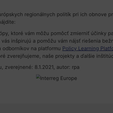
ópskych regionálnych politík pri ich obnove p
ájdite:
rópy, ktoré vám môžu pomôcť zmierniť účinky 
é vás inšpirujú a pomôžu vám nájsť riešenia bež
 odborníkov na platformu
Policy Learning Plat
oré zverejňujeme, naše projekty a ďalšie inštitú
, zverejnené: 8.1.2021, autor: rpa