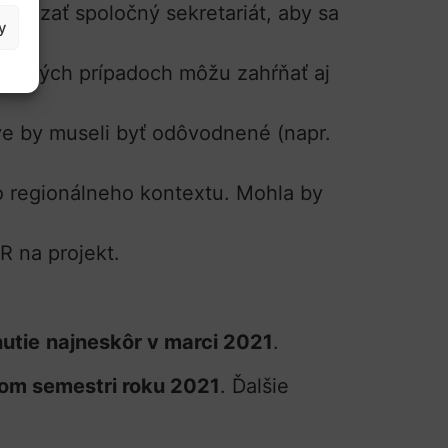
evádzať spoločný sekretariát, aby sa
y
dnených prípadoch môžu zahŕňať aj
ve by museli byť odôvodnené (napr.
o regionálneho kontextu. Mohla by
 na projekt.
utie
najneskôr v marci 2021
.
uhom semestri roku 2021
. Ďalšie