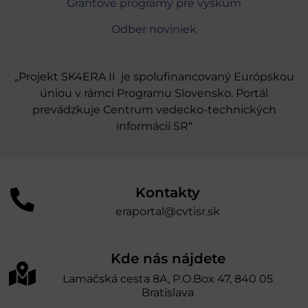
Grantové programy pre výskum
Odber noviniek
„Projekt SK4ERA II je spolufinancovaný Európskou
úniou v rámci Programu Slovensko. Portál
prevádzkuje Centrum vedecko-technických
informácií SR“
Kontakty
eraportal@cvtisr.sk
Kde nás nájdete
Lamačská cesta 8A, P.O.Box 47, 840 05
Bratislava