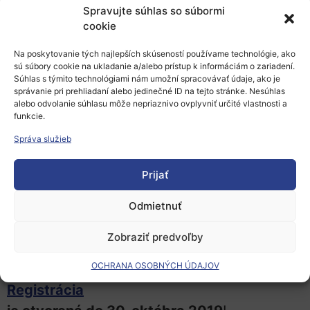
Európske univerzity do Výzvy 2020. Pre
Spravujte súhlas so súbormi
vysoké školy, ktoré pripravujú prihlášku
cookie
na Európske univerzity vo Výzve 2020, bude
Na poskytovanie tých najlepších skúseností používame technológie, ako
po prestávke vyhradený
priestor
sú súbory cookie na ukladanie a/alebo prístup k informáciám o zariadení.
Súhlas s týmito technológiami nám umožní spracovávať údaje, ako je
na diskusiu so zahraničnými hosťami, ktorý
správanie pri prehliadaní alebo jedinečné ID na tejto stránke. Nesúhlas
poskytne jedinečnú príležitosť
alebo odvolanie súhlasu môže nepriaznivo ovplyvniť určité vlastnosti a
funkcie.
položiť konkrétne otázky týkajúce sa
Správa služieb
projektového návrhu.
Prijať
Cieľom podujatia bude účastníkom podujatia
ukázať príklady
Odmietnuť
dobrej praxe, vytvoriť priestor na sieťovanie
Zobraziť predvoľby
a hľadanie partnerov do budúcich
projektov.
OCHRANA OSOBNÝCH ÚDAJOV
Registrácia