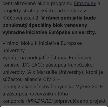
centralizované akcie programu
Erasmus+
a
projekty strategických partnerstiev v
Kľúčovej akcii 2.
V rámci podujatia bude
ponúknutý špeciálny blok venovaný
výhradne iniciatíve Európske univerzity.
V rámci bloku k iniciatíve Európske
univerzity
vystúpi na podujatí zástupca Európskej
komisie (DG EAC); zástupca francúzskej
univerzity (Aix Marseille University), ktorá je
súčasťou aliancie CIVIS –
jednej z aliancií schválených vo Výzve 2019,
a zástupca novovzniknutého
konzorcia (
IrRADIARE
)
pripravujúceho projekt