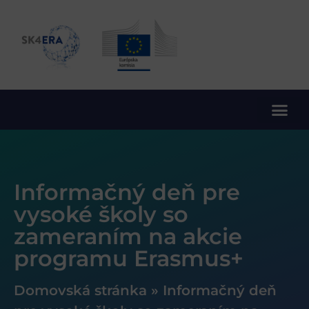
10. rámcový program EÚ pre výskum a inovácie
Informačný deň pre
vysoké školy so
zameraním na akcie
programu Erasmus+
Domovská stránka
»
Informačný deň