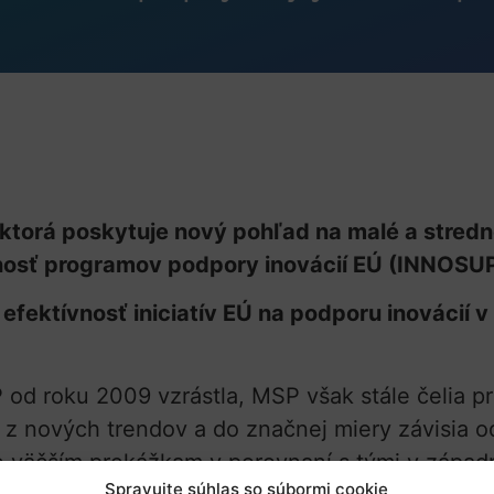
, ktorá poskytuje nový pohľad na malé a stredn
innosť programov podpory inovácií EÚ (INNOSUP
 efektívnosť iniciatív EÚ na podporu inovácií
d roku 2009 vzrástla, MSP však stále čelia pre
 z nových trendov a do značnej miery závisia 
ne väčším prekážkam v porovnaní s tými v západ
Spravujte súhlas so súbormi cookie