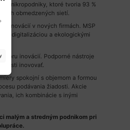
pre mikropodniky, ktoré tvoria 93 %
du ich obmedzených sietí.
o
anie inovácií v nových firmách. MSP
é s digitalizáciou a ekologickými
dporu inovácií. Podporné nástroje
y
opnosti inovovať.
 miery spokojní s objemom a formou
ocesu podávania žiadosti. Akcie
ania, ich kombinácie s inými
oci malým a stredným podnikom pri
olupráce.