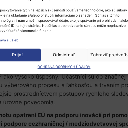
jšiu prekážku finančnú bariéru. Platí to najmä 
poskytovanie tých najlepších skúseností používame technológie, ako sú súbory
m záujmom MSP je prístup k zručnostiam z dôvo
kie na ukladanie a/alebo prístup k informáciám o zariadení. Súhlas s týmito
hnológiami nám umožní spracovávať údaje, ako je správanie pri prehliadaní aleb
jných financií vo všeobecnosti urýchľuje zavádz
inečné ID na tejto stránke. Nesúhlas alebo odvolanie súhlasu môže nepriaznivo
lyvniť určité vlastnosti a funkcie.
becnosti zaostávajú, pokiaľ ide o výzvy spojen
áva služieb
rístupy sa ukázali ako účinné mechanizmy na po
Prijať
Odmietnuť
Zobraziť predvoľb
biť typu firmy, ich potrebám a ich ochote a sch
OCHRANA OSOBNÝCH ÚDAJOV
P ako vysoko úspešný. Účastníci sú do značnej
u výberového procesu a ľahkosťou a trvaním pr
jšie prostredníctvom postupov rýchleho sledov
ia úrovne povedomia.
dnotu opatrení EÚ na podporu inovácií pri pom
ri podpore cezhraničnej / medziodvetvovej sp