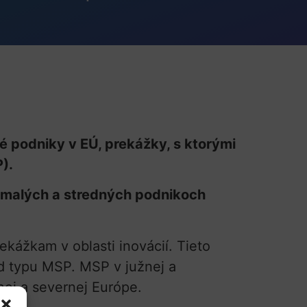
é podniky v EÚ, prekážky, s ktorými
).
 v malých a stredných podnikoch
kážkam v oblasti inovácií. Tieto
od typu MSP. MSP v južnej a
nej a severnej Európe.