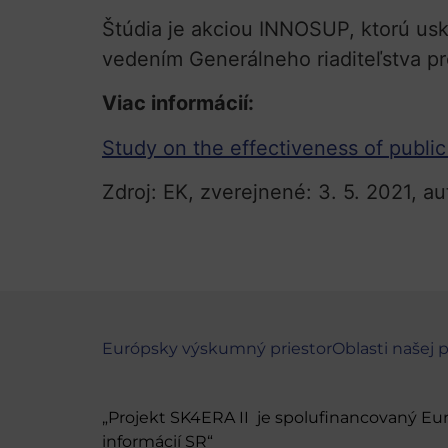
Štúdia je akciou INNOSUP, ktorú us
vedením Generálneho riaditeľstva pr
Viac informácií:
Study on the effectiveness of public
Zdroj: EK, zverejnené: 3. 5. 2021, au
Európsky výskumný priestor
Oblasti našej 
„Projekt SK4ERA II je spolufinancovaný E
informácií SR“