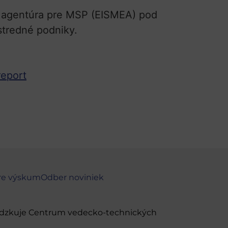
á agentúra pre MSP (EISMEA) pod
stredné podniky.
report
re výskum
Odber noviniek
evádzkuje Centrum vedecko-technických