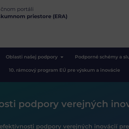
ačnom portáli
skumnom priestore (ERA)
Oblasti našej podpory
Podporné schémy a sl
10. rámcový program EÚ pre výskum a inovácie
sti podpory verejných inov
efektívnosti podpory verejných inovácií pr