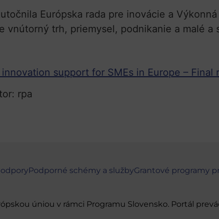
kutočnila Európska rada pre inovácie a Výkonn
e vnútorný trh, priemysel, podnikanie a malé a 
 innovation support for SMEs in Europe – Final 
tor: rpa
podpory
Podporné schémy a služby
Grantové programy p
urópskou úniou v rámci Programu Slovensko. Portál pr