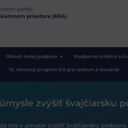
ačnom portáli
skumnom priestore (ERA)
Oblasti našej podpory
Podporné schémy a sl
10. rámcový program EÚ pre výskum a inovácie
úmysle zvýšiť švajčiarsku 
da má v úmysle zvýšiť švajčiarsku podporu