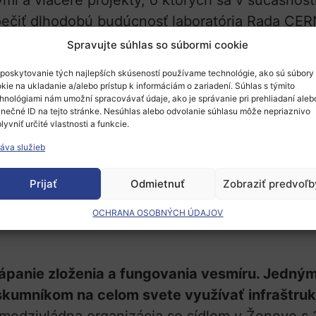
 a viaceré projekty, o ktorých sa v súčasnosti
pečiť dlhodobú budúcnosť laboratória Rada CER
 aj štúdiu uskutočniteľnosti pre nový veľký urý
Spravujte súhlas so súbormi cookie
né v 100 km dlhom kruhovom tuneli pod Ženev
poskytovanie tých najlepších skúseností používame technológie, ako sú súbory
kie na ukladanie a/alebo prístup k informáciám o zariadení. Súhlas s týmito
hnológiami nám umožní spracovávať údaje, ako je správanie pri prehliadaní aleb
inečné ID na tejto stránke. Nesúhlas alebo odvolanie súhlasu môže nepriaznivo
sektorový plán s cieľom objasniť a uľahčiť adm
lyvniť určité vlastnosti a funkcie.
novania pre všetky projekty CERN, vrátane FCC 
áva služieb
adavku Republiky a kantónu Ženeva, poskytne rá
u a politiky územného plánovania.
Prijať
Odmietnuť
Zobraziť predvoľb
ového plánu pre projekty CERN je potrebný oso
OCHRANA OSOBNÝCH ÚDAJOV
hápanie zloženia a fungovania vesmíru. Jedný
ýskumníkom na celom svete využívať infraštruk
medzivládna organizácia so sídlom v Ženeve s 