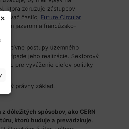
 uvažuje, by mali vplyv na
N, ktorá združuje zástupcov
chľovač častíc,
Future Circular
ským jazerom a francúzsko-
o
inistratívne postupy územného
v prípade jeho realizácie. Sektorový
mec pre vyváženie cieľov politiky
y
bitný právny základ.
m z dôležitých spôsobov, ako CERN
túru, ktorú buduje a prevádzkuje.
23 členskými štátmi vrátane