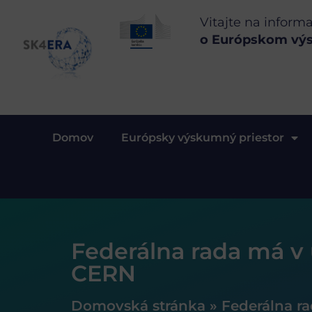
Vitajte na inform
o Európskom vý
Domov
Európsky výskumný priestor
Federálna rada má v 
CERN
Domovská stránka
»
Federálna ra