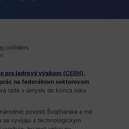
ho
e pre jadrový výskum (
CERN)
,
u prác na federálnom sektorovom
vá rada v úmysle do konca roku
národnej povesti Švajčiarska a má
 sa vyvíjajú s technologickým