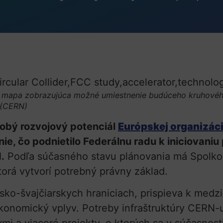
 mapa zobrazujúca možné umiestnenie budúceho kruhové
 (CERN)
obý rozvojový potenciál
Európskej organizáci
ie, čo podnietilo Federálnu radu k iniciovani
.
Podľa súčasného stavu plánovania má Spolko
torá vytvorí potrebný právny základ.
ko-švajčiarskych hraniciach, prispieva k medzi
onomický vplyv. Potreby infraštruktúry CERN-u