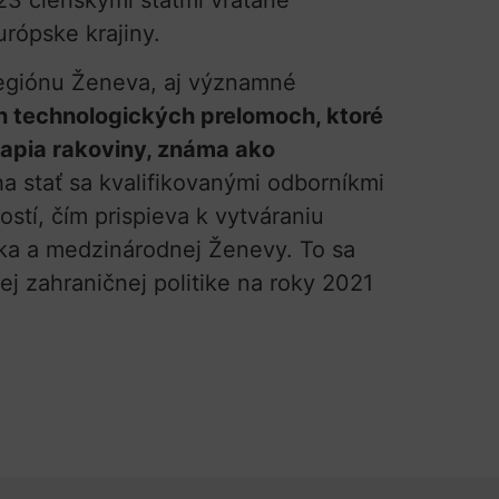
urópske krajiny.
regiónu Ženeva, aj významné
h technologických prelomoch, ktoré
rapia rakoviny, známa ako
a stať sa kvalifikovanými odborníkmi
tí, čím prispieva k vytváraniu
ska a medzinárodnej Ženevy. To sa
nej zahraničnej politike na roky 2021