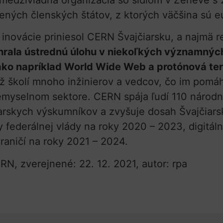
užených členských štátov, z ktorých väčšina sú e
inovácie priniesol CERN Švajčiarsku, a najmä 
hrala ústrednú úlohu v niekoľkých významnýc
 ako napríklad World Wide Web a protónová te
ž školí mnoho inžinierov a vedcov, čo im pomáh
yselnom sektore. CERN spája ľudí 110 národnos
iarskych výskumníkov a zvyšuje dosah Švajčiar
ky federálnej vlády na roky 2020 – 2023, digitál
raničí na roky 2021 – 2024.
RN, zverejnené: 22. 12. 2021, autor: rpa