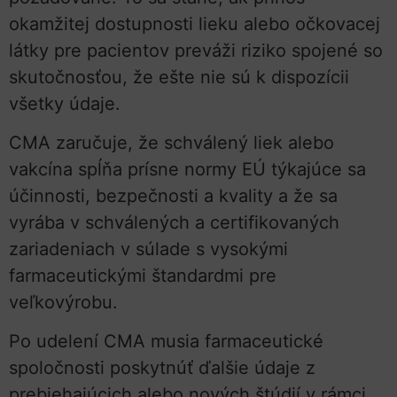
okamžitej dostupnosti lieku alebo očkovacej
látky pre pacientov preváži riziko spojené so
skutočnosťou, že ešte nie sú k dispozícii
všetky údaje.
CMA zaručuje, že schválený liek alebo
vakcína spĺňa prísne normy EÚ týkajúce sa
účinnosti, bezpečnosti a kvality a že sa
vyrába v schválených a certifikovaných
zariadeniach v súlade s vysokými
farmaceutickými štandardmi pre
veľkovýrobu.
Po udelení CMA musia farmaceutické
spoločnosti poskytnúť ďalšie údaje z
prebiehajúcich alebo nových štúdií v rámci