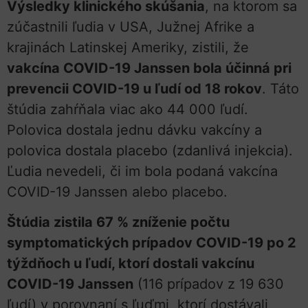
Výsledky klinického skúšania
, na ktorom sa
zúčastnili ľudia v USA, Južnej Afrike a
krajinách Latinskej Ameriky, zistili, že
vakcína COVID-19 Janssen bola účinná pri
prevencii COVID-19 u ľudí od 18 rokov
. Táto
štúdia zahŕňala viac ako 44 000 ľudí.
Polovica dostala jednu dávku vakcíny a
polovica dostala placebo (zdanlivá injekcia).
Ľudia nevedeli, či im bola podaná vakcína
COVID-19 Janssen alebo placebo.
Štúdia zistila 67 % zníženie počtu
symptomatických prípadov COVID-19 po 2
týždňoch u ľudí, ktorí dostali vakcínu
COVID-19 Janssen
(116 prípadov z 19 630
ľudí) v porovnaní s ľuďmi, ktorí dostávali