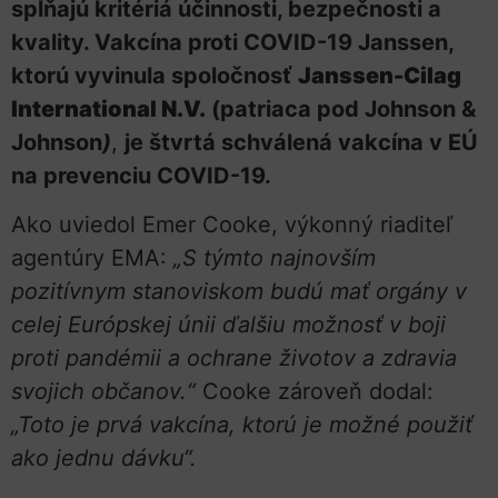
spĺňajú kritériá účinnosti, bezpečnosti a
kvality. Vakcína proti COVID-19 Janssen,
ktorú vyvinula spoločnosť
Janssen-Cilag
International N.V.
(patriaca pod Johnson &
Johnson
)
,
je štvrtá schválená vakcína v EÚ
na prevenciu COVID-19.
Ako uviedol Emer Cooke, výkonný riaditeľ
agentúry EMA:
„S týmto najnovším
pozitívnym stanoviskom budú mať orgány v
celej Európskej únii ďalšiu možnosť v boji
proti pandémii a ochrane životov a zdravia
svojich občanov.“
Cooke zároveň dodal:
„Toto je prvá vakcína, ktorú je možné použiť
ako jednu dávku“.