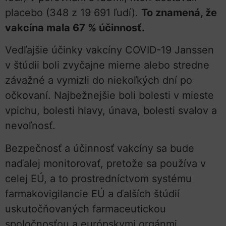
placebo (348 z 19 691 ľudí).
To znamená, že
vakcína mala 67 % účinnosť.
Vedľajšie účinky vakcíny COVID-19 Janssen
v štúdii boli zvyčajne mierne alebo stredne
závažné a vymizli do niekoľkých dní po
očkovaní. Najbežnejšie boli bolesti v mieste
vpichu, bolesti hlavy, únava, bolesti svalov a
nevoľnosť.
Bezpečnosť a účinnosť vakcíny sa bude
naďalej monitorovať, pretože sa používa v
celej EÚ, a to prostredníctvom systému
farmakovigilancie EÚ a ďalších štúdií
uskutočňovaných farmaceutickou
spoločnosťou a európskymi orgánmi.