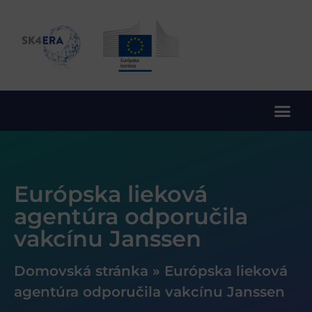
10. rámcový program EÚ pre výskum a inovácie
Európska lieková
agentúra odporučila
vakcínu Janssen
Domovská stránka
»
Európska lieková
agentúra odporučila vakcínu Janssen