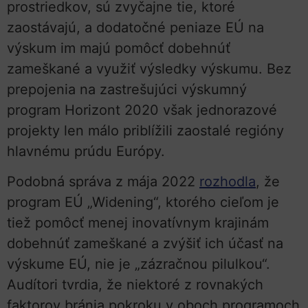
prostriedkov, sú zvyčajne tie, ktoré
zaostávajú, a dodatočné peniaze EÚ na
výskum im majú pomôcť dobehnúť
zameškané a využiť výsledky výskumu. Bez
prepojenia na zastrešujúci výskumný
program Horizont 2020 však jednorazové
projekty len málo priblížili zaostalé regióny
hlavnému prúdu Európy.
Podobná správa z mája 2022
rozhodla
, že
program EÚ „Widening“, ktorého cieľom je
tiež pomôcť menej inovatívnym krajinám
dobehnúť zameškané a zvýšiť ich účasť na
výskume EÚ, nie je „zázračnou pilulkou“.
Audítori tvrdia, že niektoré z rovnakých
faktorov bránia pokroku v oboch programoch