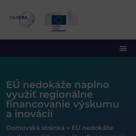
10. rámcový program EÚ pre výskum a inovácie
EÚ nedokáže naplno
využiť regionálne
financovanie výskumu
a inovácií
Domovská stránka
»
EÚ nedokáže