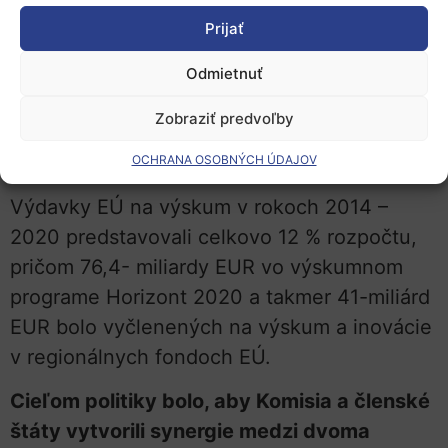
Komisia a členské štáty musia pracovať. Ako
Prijať
uviedol jeden z vedúcich audítorov:
„Nové
Odmietnuť
obdobie ponúka nové príležitosti, ale tento
roztrieštený prístup treba prelomiť.“
Zobraziť predvoľby
Zosilňujúci vplyv
OCHRANA OSOBNÝCH ÚDAJOV
Výdavky EÚ na výskum v rokoch 2014 –
2020 predstavovali celkovo 12 % rozpočtu,
pričom 76,4- miliardy EUR vo výskumnom
programe Horizont 2020 a takmer 41-miliárd
EUR bolo vyčlenených na výskum a inovácie
v regionálnych fondoch EÚ.
Cieľom politiky bolo, aby Komisia a členské
štáty vytvorili synergie medzi dvoma