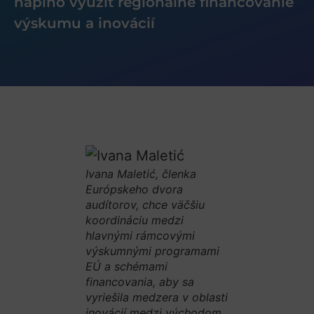
naplno využiť regionálne financovanie
výskumu a inovácií
Ivana Maletić, členka
Európskeho dvora
audítorov, chce väčšiu
koordináciu medzi
hlavnými rámcovými
výskumnými programami
EÚ a schémami
financovania, aby sa
vyriešila medzera v oblasti
inovácií medzi východom