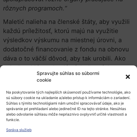
rôznych programoch.“
Maletić nalieha na členské štáty, aby využili
každú príležitosť, ktorú majú na využitie
výsledkov výskumu na miestnej úrovni, a
dodatočné financovanie z fondu na obnovu
dáva o to väčší dôvod, aby tak urobili. Ako
uviedla:
„Máme skvelé výsledky výskumu,
Spravujte súhlas so súbormi
ale potom prestaneme vytvárať pridanú
cookie
hodnotu pre občanov. Teraz môžu [fond na
Na poskytovanie tých najlepších skúseností používame technológie, ako
obnovu] a [fond regionálneho rozvoja] pridať
sú súbory cookie na ukladanie a/alebo prístup k informáciám o zariadení.
dodatočné finančné prostriedky na tieto typy
Súhlas s týmito technológiami nám umožní spracovávať údaje, ako je
správanie pri prehliadaní alebo jedinečné ID na tejto stránke. Nesúhlas
projektov.“
alebo odvolanie súhlasu môže nepriaznivo ovplyvniť určité vlastnosti a
funkcie.
Audítori vkladajú väčšie nádeje do rozpočtu
Správa služieb
EÚ na roky 2021 – 2027, ale tvrdia, že