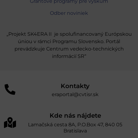
Grantové programy pre výskum
Odber noviniek
„Projekt SK4ERA II je spolufinancovaný Európskou
úniou v rámci Programu Slovensko. Portál
prevádzkuje Centrum vedecko-technických
informácií SR“
Kontakty
eraportal@cvtisr.sk
Kde nás nájdete
Lamačská cesta 8A, P.O.Box 47, 840 05
Bratislava