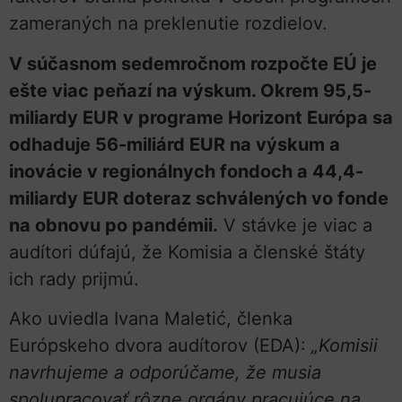
zameraných na preklenutie rozdielov.
V súčasnom sedemročnom rozpočte EÚ je
ešte viac peňazí na výskum. Okrem 95,5-
miliardy EUR v programe Horizont Európa sa
odhaduje 56-miliárd EUR na výskum a
inovácie v regionálnych fondoch a 44,4-
miliardy EUR doteraz schválených vo fonde
na obnovu po pandémii.
V stávke je viac a
audítori dúfajú, že Komisia a členské štáty
ich rady prijmú.
Ako uviedla Ivana Maletić, členka
Európskeho dvora audítorov (EDA):
„Komisii
navrhujeme a odporúčame, že musia
spolupracovať rôzne orgány pracujúce na