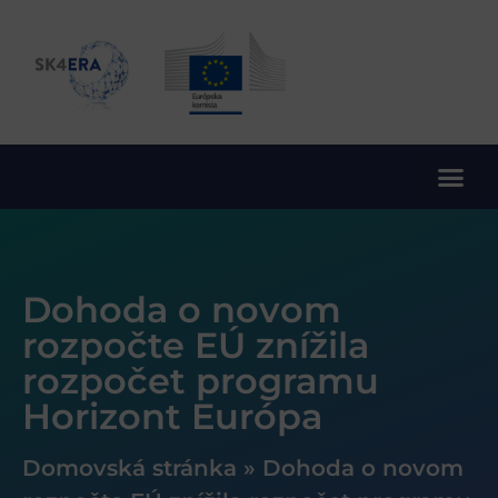
10. rámcový program EÚ pre výskum a inovácie
Dohoda o novom
rozpočte EÚ znížila
rozpočet programu
Horizont Európa
Domovská stránka
»
Dohoda o novom