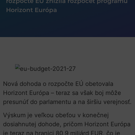
rozpočte EÚ znížila rozpočet programu
Horizont Európa
Nová dohoda o rozpočte EÚ obetovala
Horizont Európa – teraz sa však boj môže
presunúť do parlamentu a na širšiu verejnosť.
Výskum je veľkou obeťou v konečnej
dosiahnutej dohode, pričom Horizont Európa
je teraz na hranici 80,9 miliárd EUR, čo je