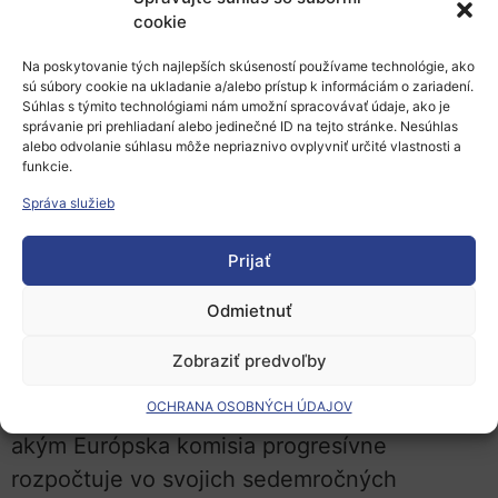
cookie
tak sa výskum stal obetným baránkom, ktorý
navrhli, aby sa tento veľký dar stal
Na poskytovanie tých najlepších skúseností používame technológie, ako
sú súbory cookie na ukladanie a/alebo prístup k informáciám o zariadení.
skutočnosťou.
Súhlas s týmito technológiami nám umožní spracovávať údaje, ako je
správanie pri prehliadaní alebo jedinečné ID na tejto stránke. Nesúhlas
Budúcnosť Európy však “zaplatí” túto cenu.
alebo odvolanie súhlasu môže nepriaznivo ovplyvniť určité vlastnosti a
funkcie.
EÚ vynakladá na výskum iba 2,2 % HDP, čo
Správa služieb
je zďaleka menej ako jej 3 % cieľ a bohužiaľ
za USA (2,8 %), Japonskom (3,2 %) alebo
Prijať
Južnou Kóreou (4,3 %). Dohodnutých 80,9
miliárd EUR, sedemročný rozpočet programu
Odmietnuť
Horizont Európa znamená, že financovanie
Zobraziť predvoľby
výskumu v rokoch 2021 a 2022 skutočne
OCHRANA OSOBNÝCH ÚDAJOV
klesne z úrovne 2020; z dôvodu spôsobu,
akým Európska komisia progresívne
rozpočtuje vo svojich sedemročných