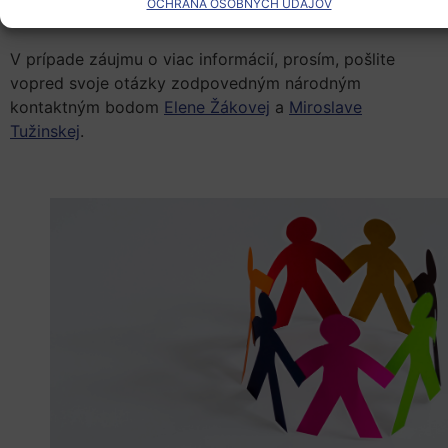
OCHRANA OSOBNÝCH ÚDAJOV
V prípade záujmu o viac informácií, prosím, pošlite
vopred svoje otázky zodpovedným národným
kontaktným bodom
Elene Žákovej
a
Miroslave
Tužinskej
.