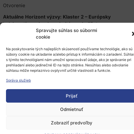
Otvorenie
Aktuálne Horizont výzvy: Klaster 2 – Európsky
kolaboratívny cloud pre kultúrne dedičstvo
Spravujte súhlas so súbormi
Aktuálne Horizont výzvy: Misia Adaptácia na zmenu
cookie
klímy
Na poskytovanie tých najlepších skúseností používame technológie, ako sú
Aktuálne Horizont výzvy: Nový európsky Bauhaus
súbory cookie na ukladanie a/alebo prístup k informáciám o zariadení. Súhla
s týmito technológiami nám umožní spracovávať údaje, ako je správanie pri
Aktuálne Horizont výzvy: Misia: Klimaticky neutrálne a
prehliadaní alebo jedinečné ID na tejto stránke. Nesúhlas alebo odvolanie
súhlasu môže nepriaznivo ovplyvniť určité vlastnosti a funkcie.
inteligentné mestá
Správa služieb
Záverečné tipy (
medzinárodný pre-skríning projektov
,
Hop On Facility,
ponuka cestovných grantov
)
Prijať
Odmietnuť
Registrácia povinná.
Vaše otázky, prosím, vpíšte do
registračného formulára. Po registrácii obdržíte link na
Zobraziť predvoľby
vysielanie. Prosím, odložte si ho.