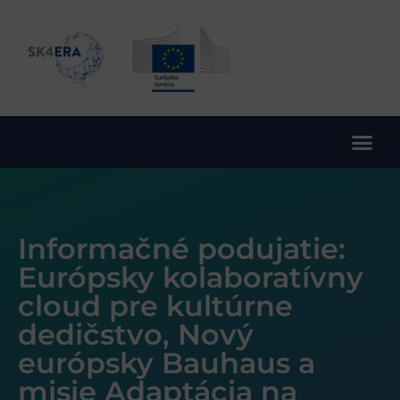
10. rámcový program EÚ pre výskum a inovácie
Informačné podujatie:
Európsky kolaboratívny
cloud pre kultúrne
dedičstvo, Nový
európsky Bauhaus a
misie Adaptácia na