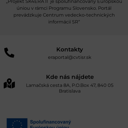
„Projekt SK4ERA II je spolufinancovaný Európskou
úniou v rámci Programu Slovensko. Portál
prevádzkuje Centrum vedecko-technických
informácií SR“
Kontakty
eraportal@cvtisr.sk
Kde nás nájdete
Lamačská cesta 8A, P.O.Box 47, 840 05
Bratislava