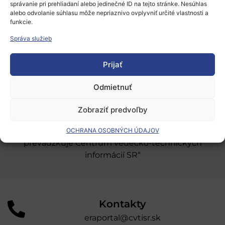
správanie pri prehliadaní alebo jedinečné ID na tejto stránke. Nesúhlas
Európsky výskumný priestor
alebo odvolanie súhlasu môže nepriaznivo ovplyvniť určité vlastnosti a
funkcie.
Oblasti našej podpory
Správa služieb
Podporné schémy a služby
Prijať
Grantové programy pre výskum
Odber noviniek
Odmietnuť
Zobraziť predvoľby
„Projekt SK4ERA II je spolufinancovaný Európskou
úniou v rámci Programu Slovensko. Portál
OCHRANA OSOBNÝCH ÚDAJOV
prevádzkuje Centrum vedecko-technických
informácií SR“
Kontakty
eraportal@cvtisr.sk