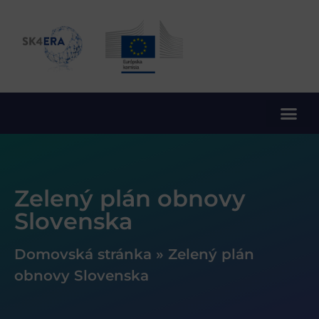
10. rámcový program EÚ pre výskum a inovácie
Zelený plán obnovy
Slovenska
Domovská stránka
»
Zelený plán
obnovy Slovenska