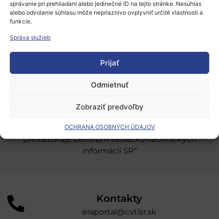
správanie pri prehliadaní alebo jedinečné ID na tejto stránke. Nesúhlas
Európsky výskumný priestor
alebo odvolanie súhlasu môže nepriaznivo ovplyvniť určité vlastnosti a
funkcie.
Oblasti našej podpory
Správa služieb
Podporné schémy a služby
Prijať
Grantové programy pre výskum
Odber noviniek
Odmietnuť
Zobraziť predvoľby
„Projekt SK4ERA II je spolufinancovaný Európskou
úniou v rámci Programu Slovensko. Portál
OCHRANA OSOBNÝCH ÚDAJOV
prevádzkuje Centrum vedecko-technických
informácií SR“
Kontakty
eraportal@cvtisr.sk