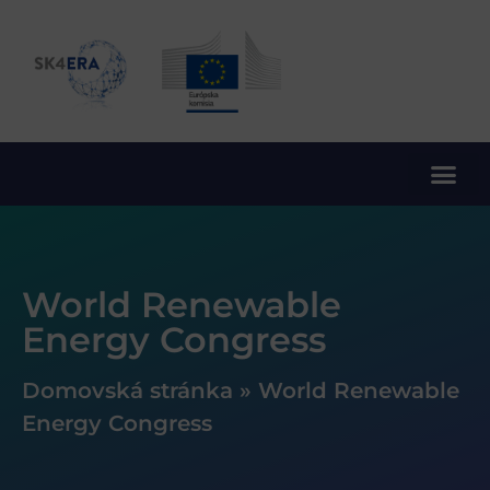
10. rámcový program EÚ pre výskum a inovácie
World Renewable
Energy Congress
Domovská stránka
»
World Renewable
Energy Congress