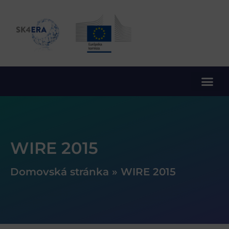
10. rámcový program EÚ pre výskum a inovácie
WIRE 2015
Domovská stránka
»
WIRE 2015