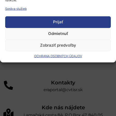
funkcie.
Podporné schémy a služby
Správa služieb
Grantové programy pre výskum
Odber noviniek
Prijať
Odmietnuť
„Projekt SK4ERA II je spolufinancovaný Európskou
úniou v rámci Programu Slovensko. Portál
Zobraziť predvoľby
prevádzkuje Centrum vedecko-technických
OCHRANA OSOBNÝCH ÚDAJOV
informácií SR“
Kontakty
eraportal@cvtisr.sk
Kde nás nájdete
Lamačská cesta 8A, P.O.Box 47, 840 05