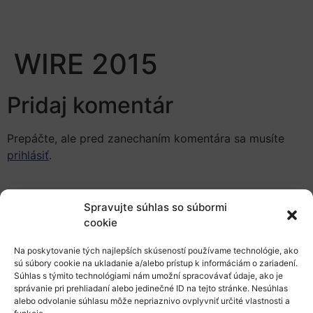
WIRE 2015
Pridaj komentár
Prepáčte, ale pred zanechaním komentára sa musíte
prihlásiť
.
Spravujte súhlas so súbormi
cookie
Na poskytovanie tých najlepších skúseností používame technológie, ako
Európsky výskumný priestor
sú súbory cookie na ukladanie a/alebo prístup k informáciám o zariadení.
Súhlas s týmito technológiami nám umožní spracovávať údaje, ako je
správanie pri prehliadaní alebo jedinečné ID na tejto stránke. Nesúhlas
Oblasti našej podpory
alebo odvolanie súhlasu môže nepriaznivo ovplyvniť určité vlastnosti a