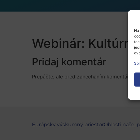
Na 
coo
Webinár: Kultúrne
tec
jed
ovp
Pridaj komentár
Spr
Prepáčte, ale pred zanechaním komentára sa
Európsky výskumný priestor
Oblasti našej 