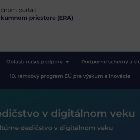
ačnom portáli
skumnom priestore (ERA)
Oblasti našej podpory
Podporné schémy a sl
10. rámcový program EÚ pre výskum a inovácie
edičstvo v digitálnom veku
ltúrne dedičstvo v digitálnom veku