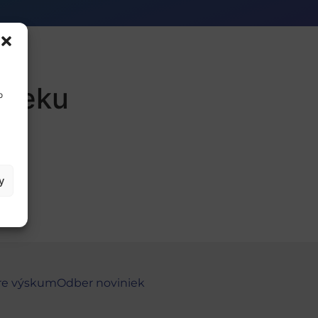
 veku
o
y
re výskum
Odber noviniek