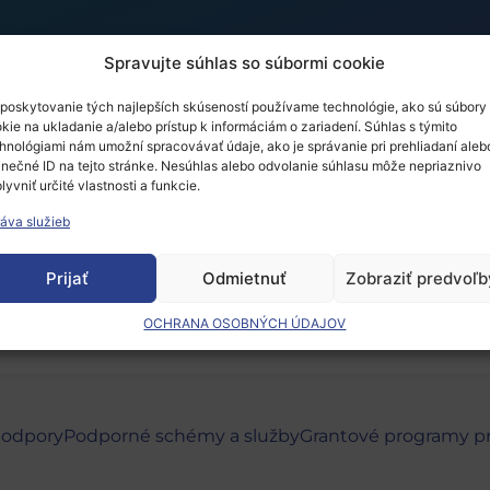
Spravujte súhlas so súbormi cookie
poskytovanie tých najlepších skúseností používame technológie, ako sú súbory
kie na ukladanie a/alebo prístup k informáciám o zariadení. Súhlas s týmito
 dedičstvo v digitálnom
hnológiami nám umožní spracovávať údaje, ako je správanie pri prehliadaní aleb
inečné ID na tejto stránke. Nesúhlas alebo odvolanie súhlasu môže nepriaznivo
lyvniť určité vlastnosti a funkcie.
áva služieb
 musíte
prihlásiť
.
Prijať
Odmietnuť
Zobraziť predvoľb
OCHRANA OSOBNÝCH ÚDAJOV
podpory
Podporné schémy a služby
Grantové programy p