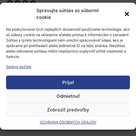
2020
Spravujte súhlas so súbormi
cookie
Pridaj komentár
Na poskytovanie tých najlepších skúseností používame technológie, ako
sú súbory cookie na ukladanie a/alebo prístup k informáciám o zariadení.
Prepáčte, ale pred zanechaním komentára sa musíte
Súhlas s týmito technológiami nám umožní spracovávať údaje, ako je
prihlásiť
.
správanie pri prehliadaní alebo jedinečné ID na tejto stránke. Nesúhlas
alebo odvolanie súhlasu môže nepriaznivo ovplyvniť určité vlastnosti a
funkcie.
Správa služieb
Prijať
Európsky výskumný priestor
Odmietnuť
Oblasti našej podpory
Zobraziť predvoľby
Podporné schémy a služby
OCHRANA OSOBNÝCH ÚDAJOV
Grantové programy pre výskum