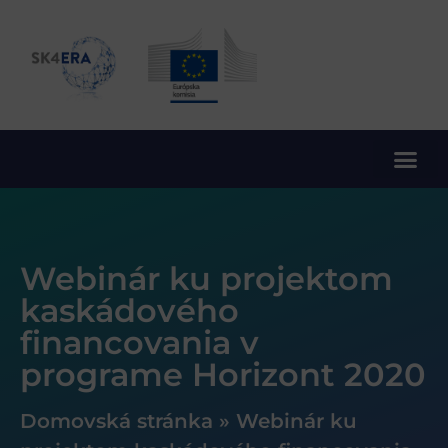
10. rámcový program EÚ pre výskum a inovácie
Webinár ku projektom
kaskádového
financovania v
programe Horizont 2020
Domovská stránka
»
Webinár ku