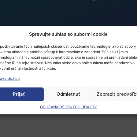
Spravujte súhlas so súbormi cookie
poskytovanie tých najlepších skúseností používame technológie, ako sú súbory
kie na ukladanie a/alebo prístup k informáciám o zariadení. Súhlas s týmito
e IP and Outreach Strat
hnológiami nám umožní spracovávať údaje, ako je správanie pri prehliadaní aleb
inečné ID na tejto stránke. Nesúhlas alebo odvolanie súhlasu môže nepriaznivo
lyvniť určité vlastnosti a funkcie.
ct of Research and Inn
áva služieb
Prijať
Odmietnuť
Zobraziť predvoľb
OCHRANA OSOBNÝCH ÚDAJOV
 musíte
prihlásiť
.