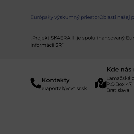
Európsky výskumný priestor
Oblasti našej 
„Projekt SK4ERA II je spolufinancovaný E
informácií SR“
Kde nás 
Lamačská c
Kontakty
P.O.Box 47,
eraportal@cvtisr.sk
Bratislava