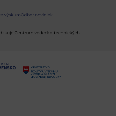
re výskum
Odber noviniek
evádzkuje Centrum vedecko-technických