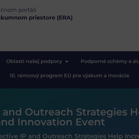
ačnom portáli
skumnom priestore (ERA)
Oblasti našej podpory
Podporné schémy a sl
10. rámcový program EÚ pre výskum a inovácie
P and Outreach Strategies H
and Innovation Event
ective IP and Outreach Strategies Help Inc