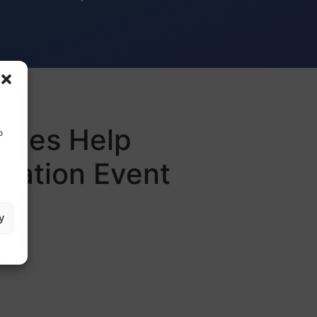
egies Help
o
ovation Event
y