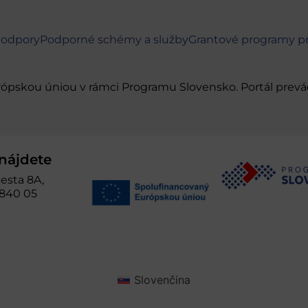
podpory
Podporné schémy a služby
Grantové programy p
urópskou úniou v rámci Programu Slovensko. Portál pr
nájdete
esta 8A,
 840 05
Slovenčina