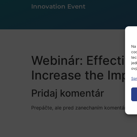
Innovation Event
Na 
coo
Webinár: Effectiv
tec
jed
ovp
Increase the Impa
Spr
Pridaj komentár
Prepáčte, ale pred zanechaním komentára sa