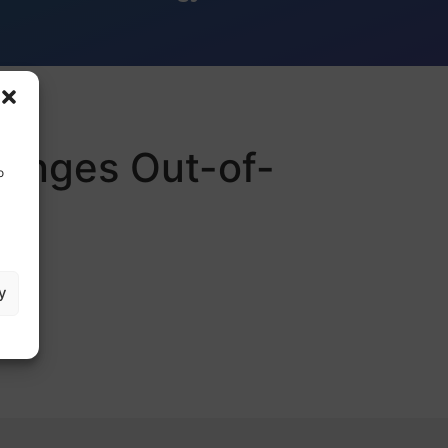
lenges Out-of-
o
y