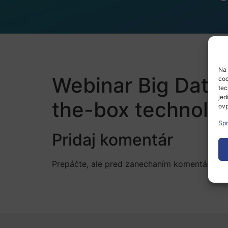
Na 
Webinar Big Data 
coo
tec
jed
the-box technolog
ovp
Spr
Pridaj komentár
Prepáčte, ale pred zanechaním komentára sa