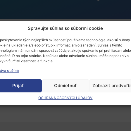
Spravujte súhlas so súbormi cookie
poskytovanie tých najlepších skúseností používame technológie, ako sú súbory
and the 7 Societal Chal
kie na ukladanie a/alebo prístup k informáciám o zariadení. Súhlas s týmito
hnológiami nám umožní spracovávať údaje, ako je správanie pri prehliadaní aleb
inečné ID na tejto stránke. Nesúhlas alebo odvolanie súhlasu môže nepriaznivo
y for the future
lyvniť určité vlastnosti a funkcie.
áva služieb
Prijať
Odmietnuť
Zobraziť predvoľb
 musíte
prihlásiť
.
OCHRANA OSOBNÝCH ÚDAJOV