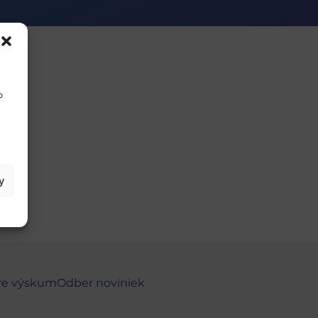
o
y
re výskum
Odber noviniek