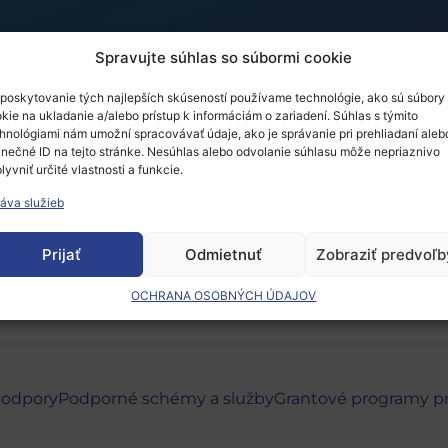
Spravujte súhlas so súbormi cookie
poskytovanie tých najlepších skúseností používame technológie, ako sú súbory
kie na ukladanie a/alebo prístup k informáciám o zariadení. Súhlas s týmito
3
hnológiami nám umožní spracovávať údaje, ako je správanie pri prehliadaní aleb
inečné ID na tejto stránke. Nesúhlas alebo odvolanie súhlasu môže nepriaznivo
lyvniť určité vlastnosti a funkcie.
áva služieb
 musíte
prihlásiť
.
Prijať
Odmietnuť
Zobraziť predvoľb
OCHRANA OSOBNÝCH ÚDAJOV
podpory
Podporné schémy a služby
Grantové programy p