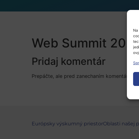
Na 
coo
Web Summit 202
tec
jed
ovp
Pridaj komentár
Spr
Prepáčte, ale pred zanechaním komentára sa
Európsky výskumný priestor
Oblasti našej 