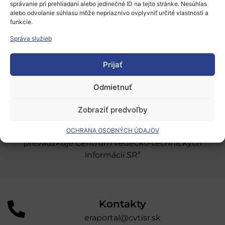
správanie pri prehliadaní alebo jedinečné ID na tejto stránke. Nesúhlas
Európsky výskumný priestor
alebo odvolanie súhlasu môže nepriaznivo ovplyvniť určité vlastnosti a
funkcie.
Oblasti našej podpory
Správa služieb
Podporné schémy a služby
Prijať
Grantové programy pre výskum
Odber noviniek
Odmietnuť
Zobraziť predvoľby
„Projekt SK4ERA II je spolufinancovaný Európskou
úniou v rámci Programu Slovensko. Portál
OCHRANA OSOBNÝCH ÚDAJOV
prevádzkuje Centrum vedecko-technických
informácií SR“
Kontakty
eraportal@cvtisr.sk