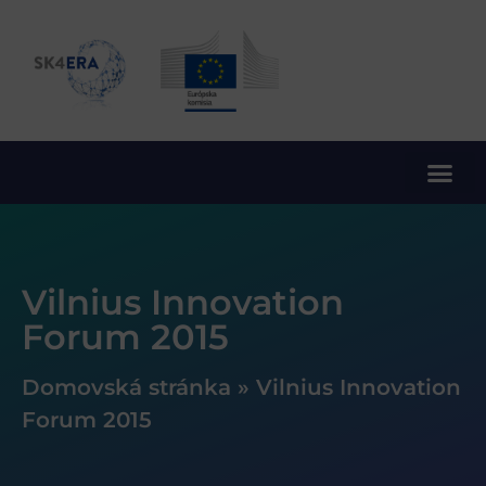
10. rámcový program EÚ pre výskum a inovácie
Vilnius Innovation
Forum 2015
Domovská stránka
»
Vilnius Innovation
Forum 2015