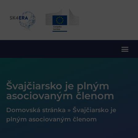
10. rámcový program EÚ pre výskum a inovácie
Švajčiarsko je plným
asociovaným členom
Domovská stránka
»
Švajčiarsko je
plným asociovaným členom