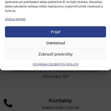
správanie pri prehliadaní alebo jedinečné ID na tejto stránke. Nesúhlas
Európsky výskumný priestor
alebo odvolanie súhlasu môže nepriaznivo ovplyvniť určité vlastnosti a
funkcie.
Oblasti našej podpory
Správa služieb
Podporné schémy a služby
Prijať
Grantové programy pre výskum
Odber noviniek
Odmietnuť
Zobraziť predvoľby
„Projekt SK4ERA II je spolufinancovaný Európskou
úniou v rámci Programu Slovensko. Portál
OCHRANA OSOBNÝCH ÚDAJOV
prevádzkuje Centrum vedecko-technických
informácií SR“
Kontakty
eraportal@cvtisr.sk