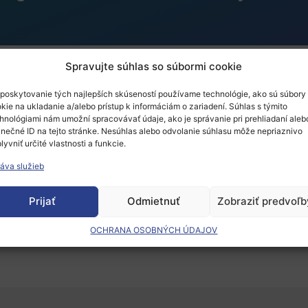
Spravujte súhlas so súbormi cookie
poskytovanie tých najlepších skúseností používame technológie, ako sú súbory
ss on Precision Medici
kie na ukladanie a/alebo prístup k informáciám o zariadení. Súhlas s týmito
hnológiami nám umožní spracovávať údaje, ako je správanie pri prehliadaní aleb
inečné ID na tejto stránke. Nesúhlas alebo odvolanie súhlasu môže nepriaznivo
lyvniť určité vlastnosti a funkcie.
áva služieb
Prijať
Odmietnuť
Zobraziť predvoľb
 musíte
prihlásiť
.
OCHRANA OSOBNÝCH ÚDAJOV