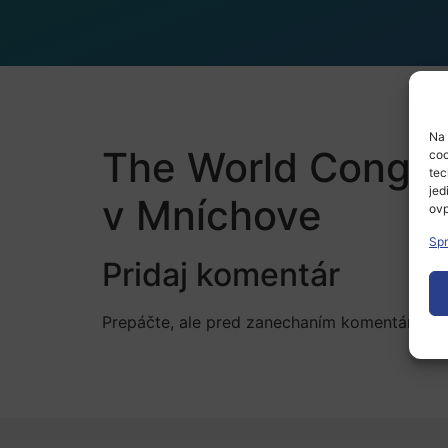
Na 
The World Congre
coo
tec
jed
v Mníchove
ovp
Spr
Pridaj komentár
Prepáčte, ale pred zanechaním komentára sa