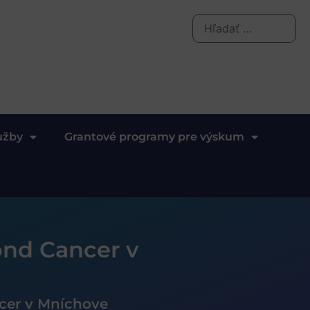
užby
Grantové programy pre výskum
ond Cancer v
cer v Mníchove