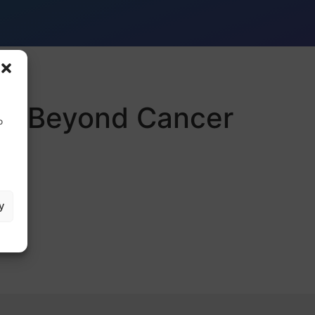
ne Beyond Cancer
o
y