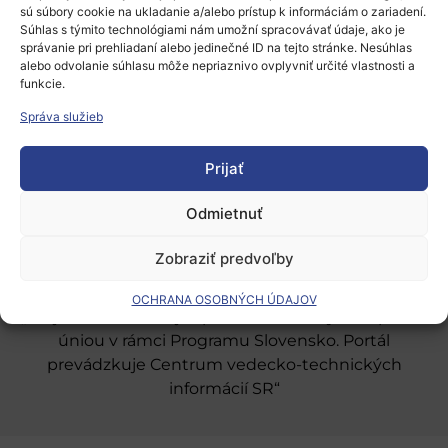
sú súbory cookie na ukladanie a/alebo prístup k informáciám o zariadení.
Súhlas s týmito technológiami nám umožní spracovávať údaje, ako je
správanie pri prehliadaní alebo jedinečné ID na tejto stránke. Nesúhlas
alebo odvolanie súhlasu môže nepriaznivo ovplyvniť určité vlastnosti a
funkcie.
Európsky výskumný priestor
Správa služieb
Oblasti našej podpory
Prijať
Podporné schémy a služby
Grantové programy pre výskum
Odmietnuť
Odber noviniek
Zobraziť predvoľby
OCHRANA OSOBNÝCH ÚDAJOV
„Projekt SK4ERA II je spolufinancovaný Európskou
úniou v rámci Programu Slovensko. Portál
prevádzkuje Centrum vedecko-technických
informácií SR“