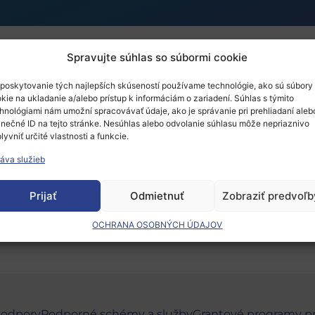
Spravujte súhlas so súbormi cookie
s – Innovation in a Eur
poskytovanie tých najlepších skúseností používame technológie, ako sú súbory
kie na ukladanie a/alebo prístup k informáciám o zariadení. Súhlas s týmito
hnológiami nám umožní spracovávať údaje, ako je správanie pri prehliadaní aleb
inečné ID na tejto stránke. Nesúhlas alebo odvolanie súhlasu môže nepriaznivo
lyvniť určité vlastnosti a funkcie.
áva služieb
Prijať
Odmietnuť
Zobraziť predvoľb
 musíte
prihlásiť
.
OCHRANA OSOBNÝCH ÚDAJOV
podpory
Podporné schémy a služby
Grantové programy p