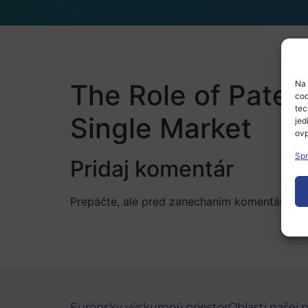
The Role of Patent
Na 
coo
tec
Single Market
jed
ovp
Spr
Pridaj komentár
Prepáčte, ale pred zanechaním komentára sa
Európsky výskumný priestor
Oblasti našej 