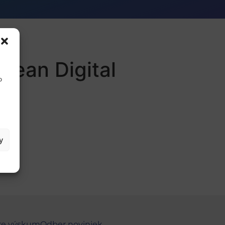
opean Digital
o
y
re výskum
Odber noviniek