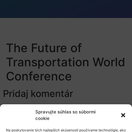
The Future of
Transportation World
Conference
Pridaj komentár
Prepáčte, ale pred zanechaním komentára sa musíte
Spravujte súhlas so súbormi
prihlásiť
.
cookie
Na poskytovanie tých najlepších skúseností používame technológie, ako