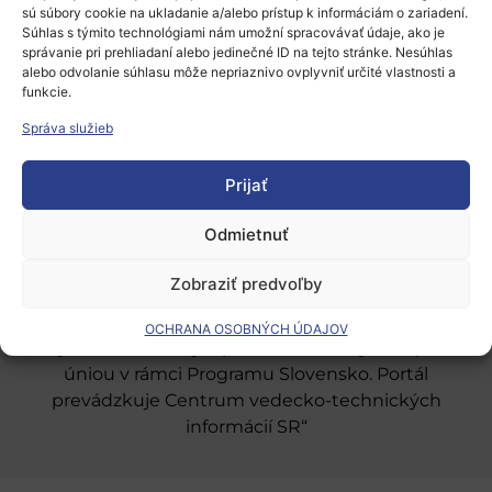
sú súbory cookie na ukladanie a/alebo prístup k informáciám o zariadení.
Súhlas s týmito technológiami nám umožní spracovávať údaje, ako je
správanie pri prehliadaní alebo jedinečné ID na tejto stránke. Nesúhlas
alebo odvolanie súhlasu môže nepriaznivo ovplyvniť určité vlastnosti a
funkcie.
Európsky výskumný priestor
Správa služieb
Oblasti našej podpory
Prijať
Podporné schémy a služby
Grantové programy pre výskum
Odmietnuť
Odber noviniek
Zobraziť predvoľby
OCHRANA OSOBNÝCH ÚDAJOV
„Projekt SK4ERA II je spolufinancovaný Európskou
úniou v rámci Programu Slovensko. Portál
prevádzkuje Centrum vedecko-technických
informácií SR“