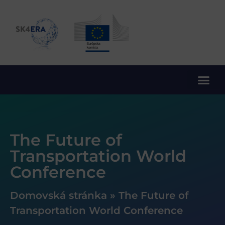
10. rámcový program EÚ pre výskum a inovácie
The Future of
Transportation World
Conference
Domovská stránka
»
The Future of
Transportation World Conference