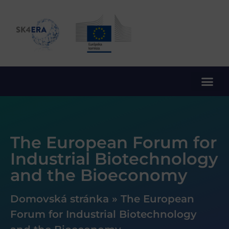
10. rámcový program EÚ pre výskum a inovácie
The European Forum for
Industrial Biotechnology
and the Bioeconomy
Domovská stránka
»
The European
Forum for Industrial Biotechnology