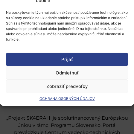
cookie
prihlásiť
.
Na poskytovanie tých najlepších skúseností používame technológie, ako
sú súbory cookie na ukladanie a/alebo prístup k informáciám o zariadení.
Súhlas s týmito technológiami nám umožní spracovávať údaje, ako je
správanie pri prehliadaní alebo jedinečné ID na tejto stránke. Nesúhlas
alebo odvolanie súhlasu môže nepriaznivo ovplyvniť určité vlastnosti a
funkcie.
Európsky výskumný priestor
Prijať
Oblasti našej podpory
Odmietnuť
Podporné schémy a služby
Grantové programy pre výskum
Zobraziť predvoľby
Odber noviniek
OCHRANA OSOBNÝCH ÚDAJOV
„Projekt SK4ERA II je spolufinancovaný Európskou
úniou v rámci Programu Slovensko. Portál
prevádzkuje Centrum vedecko-technických