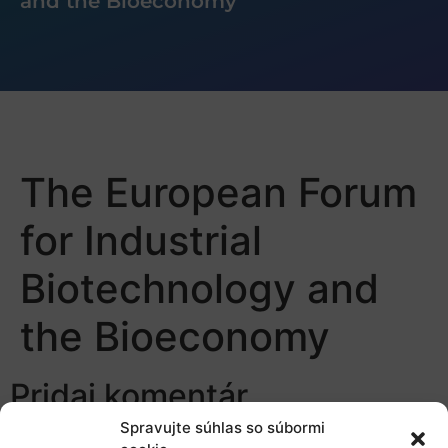
and the Bioeconomy
The European Forum
for Industrial
Biotechnology and
the Bioeconomy
Pridaj komentár
Spravujte súhlas so súbormi
Prepáčte, ale pred zanechaním komentára sa musíte