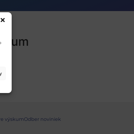
ýskum
o
y
re výskum
Odber noviniek