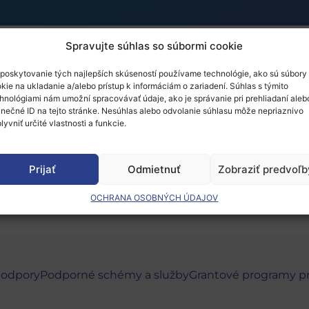
Spravujte súhlas so súbormi cookie
poskytovanie tých najlepších skúseností používame technológie, ako sú súbory
r Európskej rady pre v
kie na ukladanie a/alebo prístup k informáciám o zariadení. Súhlas s týmito
hnológiami nám umožní spracovávať údaje, ako je správanie pri prehliadaní aleb
inečné ID na tejto stránke. Nesúhlas alebo odvolanie súhlasu môže nepriaznivo
lyvniť určité vlastnosti a funkcie.
 musíte
prihlásiť
.
Prijať
Odmietnuť
Zobraziť predvoľb
OCHRANA OSOBNÝCH ÚDAJOV
podpory
Podporné schémy a služby
Grantové programy p