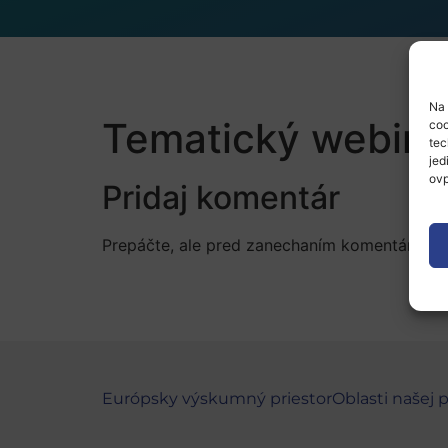
Na 
Tematický webiná
coo
tec
jed
ovp
Pridaj komentár
Prepáčte, ale pred zanechaním komentára sa
Európsky výskumný priestor
Oblasti našej 