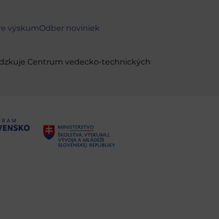
re výskum
Odber noviniek
evádzkuje Centrum vedecko-technických