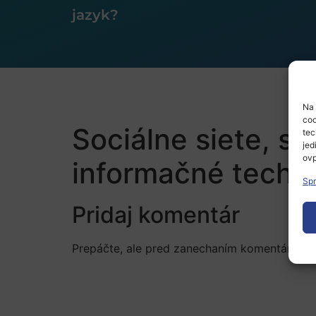
jazyk?
Na 
coo
Sociálne siete, s
tec
jed
ovp
informačné techn
Spr
Pridaj komentár
Prepáčte, ale pred zanechaním komentára sa