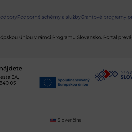
podpory
Podporné schémy a služby
Grantové programy p
urópskou úniou v rámci Programu Slovensko. Portál pr
nájdete
esta 8A,
 840 05
Slovenčina