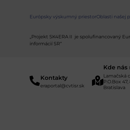
Európsky výskumný priestor
Oblasti našej 
„Projekt SK4ERA II je spolufinancovaný E
informácií SR“
Kde nás 
Lamačská c
Kontakty
P.O.Box 47,
eraportal@cvtisr.sk
Bratislava