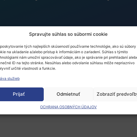
Spravujte súhlas so súbormi cookie
poskytovanie tých najlepších skúseností používame technológie, ako sú súbory
kie na ukladanie a/alebo prístup k informáciám o zariadení. Súhlas s týmito
martfóny a neobmedzené
hnológiami nám umožní spracovávať údaje, ako je správanie pri prehliadaní aleb
inečné ID na tejto stránke. Nesúhlas alebo odvolanie súhlasu môže nepriaznivo
lyvniť určité vlastnosti a funkcie.
ológie menia jazyk?
áva služieb
Prijať
Odmietnuť
Zobraziť predvoľb
OCHRANA OSOBNÝCH ÚDAJOV
 musíte
prihlásiť
.