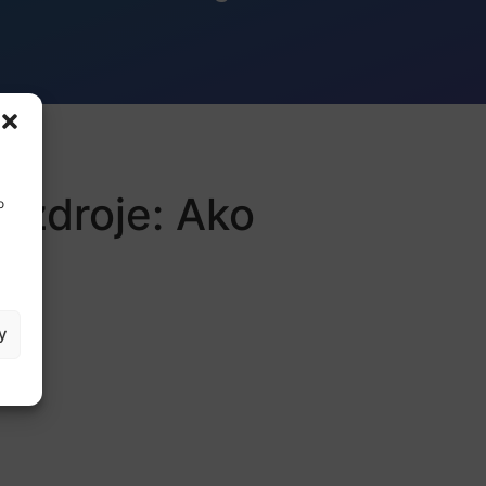
 zdroje: Ako
o
y