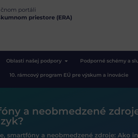
ačnom portáli
skumnom priestore (ERA)
Oblasti našej podpory
Podporné schémy a sl
10. rámcový program EÚ pre výskum a inovácie
rtfóny a neobmedzené zdroj
azyk?
ete, smartfóny a neobmedzené zdroje: Ako 