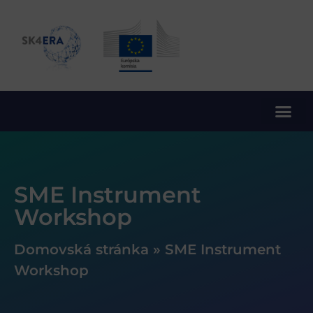
10. rámcový program EÚ pre výskum a inovácie
SME Instrument
Workshop
Domovská stránka
»
SME Instrument
Workshop