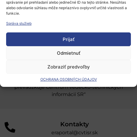
správanie pri prehliadaní alebo jedinečné ID na tejto stránke. Nesúhlas
Európsky výskumný priestor
alebo odvolanie súhlasu môže nepriaznivo ovplyvniť určité vlastnosti a
funkcie.
Oblasti našej podpory
Správa služieb
Podporné schémy a služby
Prijať
Grantové programy pre výskum
Odber noviniek
Odmietnuť
Zobraziť predvoľby
„Projekt SK4ERA II je spolufinancovaný Európskou
úniou v rámci Programu Slovensko. Portál
OCHRANA OSOBNÝCH ÚDAJOV
prevádzkuje Centrum vedecko-technických
informácií SR“
Kontakty
eraportal@cvtisr.sk