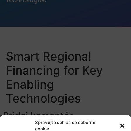
Technologies
Smart Regional
Financing for Key
Enabling
Technologies
Pridaj komentár
Spravujte súhlas so súbormi
cookie
Prepáčte, ale pred zanechaním komentára sa musíte