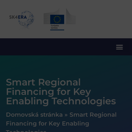
10. rámcový program EÚ pre výskum a inovácie
Smart Regional
Financing for Key
Enabling Technologies
Domovská stránka
»
Smart Regional
Financing for Key Enabling