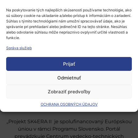
prihlásiť
.
Na poskytovanie tých najlepších skúseností používame technológie, ako
sú súbory cookie na ukladanie a/alebo prístup k informáciám o zariadení.
Súhlas s týmito technológiami nám umožní spracovávať údaje, ako je
správanie pri prehliadaní alebo jedinečné ID na tejto stránke. Nesúhlas
alebo odvolanie súhlasu môže nepriaznivo ovplyvniť určité vlastnosti a
funkcie.
Správa služieb
Európsky výskumný priestor
Prijať
Oblasti našej podpory
Podporné schémy a služby
Odmietnuť
Grantové programy pre výskum
Zobraziť predvoľby
Odber noviniek
OCHRANA OSOBNÝCH ÚDAJOV
„Projekt SK4ERA II je spolufinancovaný Európskou
úniou v rámci Programu Slovensko. Portál
prevádzkuje Centrum vedecko-technických