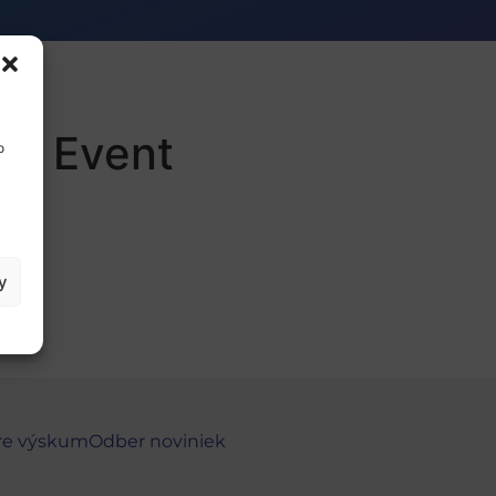
ge Event
o
y
re výskum
Odber noviniek