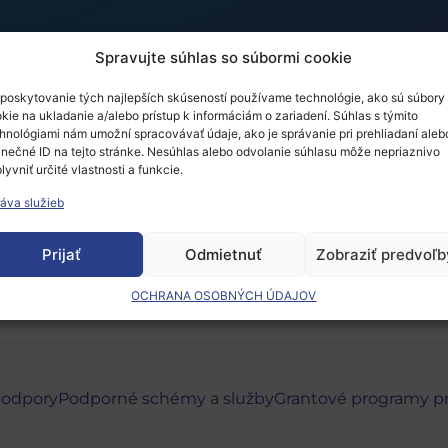
Spravujte súhlas so súbormi cookie
poskytovanie tých najlepších skúseností používame technológie, ako sú súbory
kie na ukladanie a/alebo prístup k informáciám o zariadení. Súhlas s týmito
World Congress Brokera
hnológiami nám umožní spracovávať údaje, ako je správanie pri prehliadaní aleb
inečné ID na tejto stránke. Nesúhlas alebo odvolanie súhlasu môže nepriaznivo
lyvniť určité vlastnosti a funkcie.
áva služieb
 musíte
prihlásiť
.
Prijať
Odmietnuť
Zobraziť predvoľb
OCHRANA OSOBNÝCH ÚDAJOV
podpory
Podporné schémy a služby
Grantové programy p