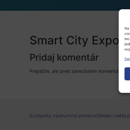
Na 
coo
Smart City Expo 
tec
jed
ovp
Pridaj komentár
Spr
Prepáčte, ale pred zanechaním komentára sa
Európsky výskumný priestor
Oblasti našej 