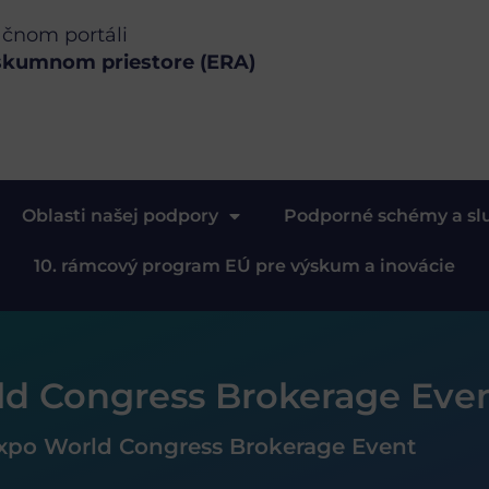
ačnom portáli
skumnom priestore (ERA)
Oblasti našej podpory
Podporné schémy a sl
10. rámcový program EÚ pre výskum a inovácie
ld Congress Brokerage Eve
Expo World Congress Brokerage Event