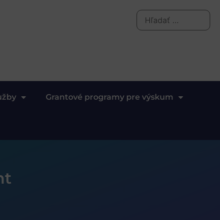
užby
Grantové programy pre výskum
nt